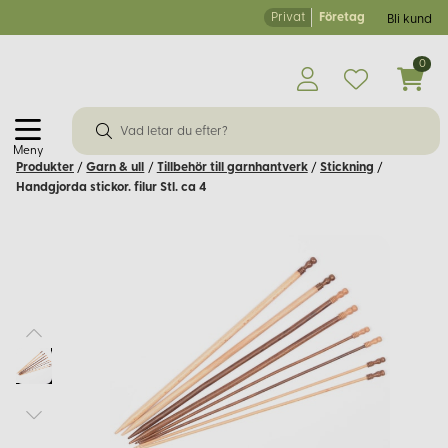
Privat
Företag
Bli kund
0
Meny
Produkter
/
Garn & ull
/
Tillbehör till garnhantverk
/
Stickning
/
Handgjorda stickor. filur Stl. ca 4