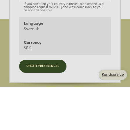
If you can't find your country in the list, please send us a
shipping request to [MAIL] and we'll come back to you
as soon as possible.
Language
Swedish
Currency
SEK
Registrera dig för nyheter,
UPDATE PREFERENCES
kampanjer och mer.
Kundservice
Ange din E-post: