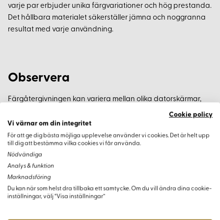
varje par erbjuder unika färgvariationer och hög prestanda.
Det hållbara materialet säkerställer jämna och noggranna
resultat med varje användning.
Observera
Färgåtergivningen kan variera mellan olika datorskärmar,
vilket innebär att stickornas faktiska färg kan skilja sig något
Cookie policy
från bilderna.
Vi värnar om din integritet
För att ge dig bästa möjliga upplevelse använder vi cookies. Det är helt upp
till dig att bestämma vilka cookies vi får använda.
Nödvändiga
Analys & funktion
Varianter
Marknadsföring
Du kan när som helst dra tillbaka ett samtycke. Om du vill ändra dina cookie-
inställningar, välj “Visa inställningar”