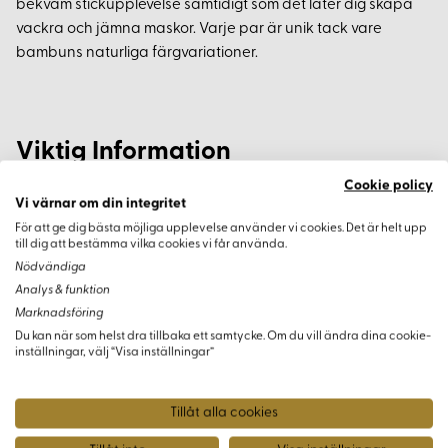
bekväm stickupplevelse samtidigt som det låter dig skapa
vackra och jämna maskor. Varje par är unik tack vare
bambuns naturliga färgvariationer.
Viktig Information
Cookie policy
Notera att färgåtergivningen kan skilja sig mellan olika
Vi värnar om din integritet
datorskärmar. Den faktiska färgen på stickorna kan variera
För att ge dig bästa möjliga upplevelse använder vi cookies. Det är helt upp
något från bilderna.
till dig att bestämma vilka cookies vi får använda.
Nödvändiga
Analys & funktion
Marknadsföring
Du kan när som helst dra tillbaka ett samtycke. Om du vill ändra dina cookie-
Varianter
inställningar, välj “Visa inställningar”
Tillåt alla cookies