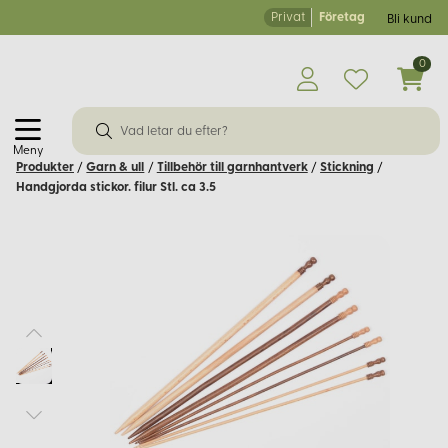
Privat
Företag
Bli kund
0
Meny
Produkter
/
Garn & ull
/
Tillbehör till garnhantverk
/
Stickning
/
Handgjorda stickor. filur Stl. ca 3.5