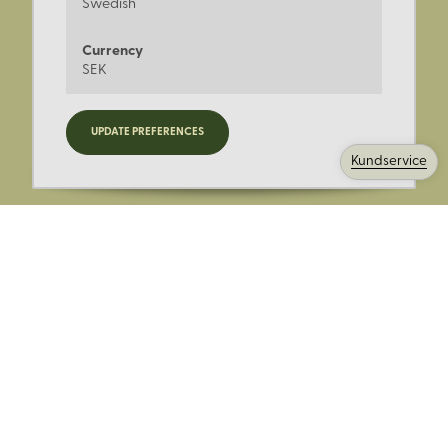
Swedish
Currency
SEK
Registrera dig för nyheter,
UPDATE PREFERENCES
kampanjer och mer.
Kundservice
Ange din E-post:
Registrera mig på Korps.se nyhetsbrev för att få erbjudanden,
nyheter och information. Genom att registrera dig för att ta emot