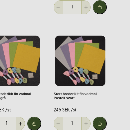
itativa broderimaterial. Våra broderikit i ylle är noggrant
te att kontakta oss för råd och inspiration.
eedback och strävar efter att möta dina behov.
roderikit fin vadmal
Stort broderikit fin vadmal
 grå
Pastell svart
EK /st
245 SEK /st