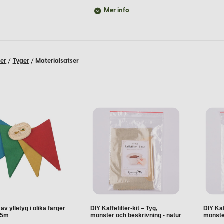
Mer info
färger.
ter
/
Tyger
/
Materialsatser
t ger dig fullständig frihet att skapa efter egen design och inspirat
änsningar.
llgarnet används.
ar, väggbonader eller klädesplagg.
av ylletyg i olika färger
DIY Kaffefilter-kit – Tyg,
DIY Kaf
4.5m
mönster och beskrivning - natur
mönste