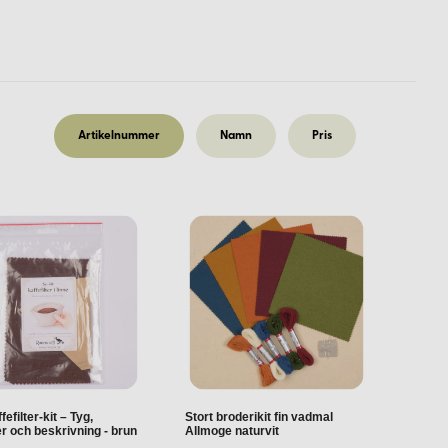
Artikelnummer
Namn
Pris
ion.
fefilter-kit – Tyg,
Stort broderikit fin vadmal
r och beskrivning - brun
Allmoge naturvit