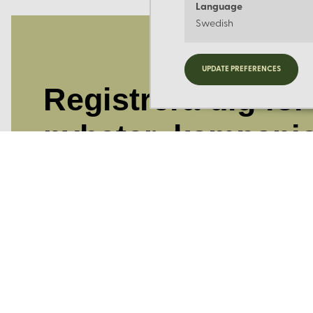
Language
Swedish
UPDATE PREFERENCES
Registrera dig för
nyheter, kampanj
och mer.
Ange din E-post: