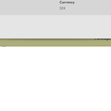
Currency
SEK
Om oss
Företaget
er
Lagerbut
Presentk