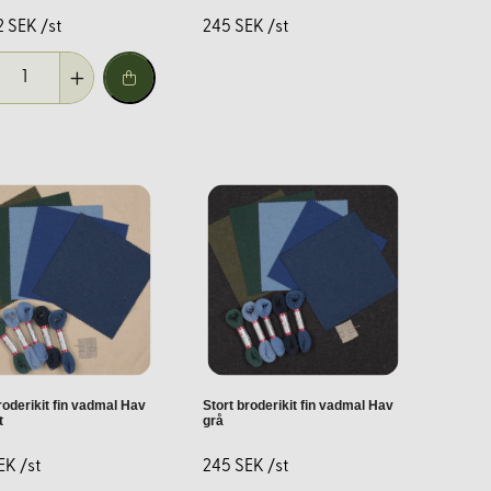
2 SEK /st
245 SEK /st
nom att prova sig fram.
roderikit fin vadmal Hav
Stort broderikit fin vadmal Hav
t
grå
EK /st
245 SEK /st