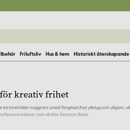
llbehör
Friluftsliv
Hus & hem
Historiskt återskapande
 för kreativ frihet
rje kit innehåller noggrant utvalt färgmatchat ylletyg och ullgarn, v
erfarna brodöser som vill låta fantasin flöda.