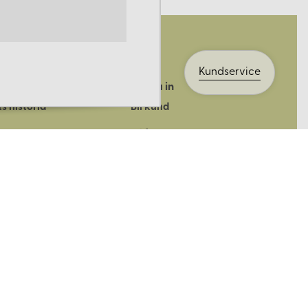
Kundservice
Logga in
s historia
Bli kund
ik
Bli företagskund
ort
Köpvillkor
Integritetspolicy
Säkerhet & cookies