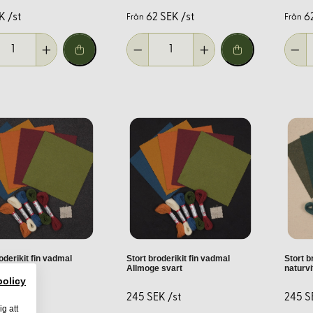
direkt på tyget med en vattenlöslig penna.
K /st
62 SEK /st
6
Från
Från
skapa textur och djup.
jus för att se detaljerna tydligt.
ötthet.
ven utan instruktioner kan nybörjare experimentera och lära sig ge
esignidéer.
oderikit fin vadmal
Stort broderikit fin vadmal
Stort b
 grå
Allmoge svart
naturvi
policy
K /st
245 SEK /st
245 S
gbonader till personliga klädesplagg och accessoarer.
ig att