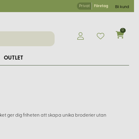
Privat
Företag
Bli kund
0
OUTLET
ilket ger dig friheten att skapa unika broderier utan