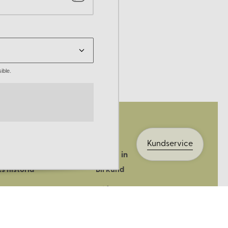
ible.
Kundservice
Logga in
s historia
Bli kund
ik
Bli företagskund
ort
Köpvillkor