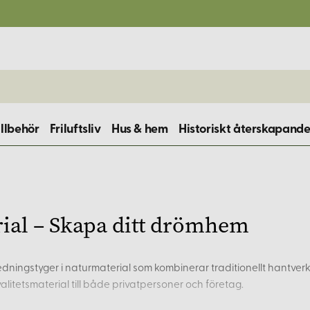
illbehör
Friluftsliv
Hus & hem
Historiskt återskapand
rial – Skapa ditt drömhem
redningstyger i naturmaterial som kombinerar traditionellt hantver
valitetsmaterial till både privatpersoner och företag.