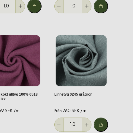
ns och möjligheten att beställa tygprover för att säkerställa
kt. Tveka inte att kontakta oss för personlig service och
 kokt ulltyg 100% 0518
Linnetyg 0245 grågrön
rise
69 SEK /m
260 SEK /m
Från