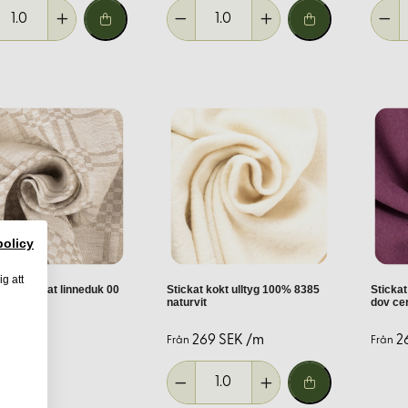
 kvalitet.
t.
t att beställa exakt den mängd du behöver. Vi erbjuder snabb levera
 dig med råd och tips för att välja rätt inredningstyg för ditt proje
policy
ig att
yg mönstrat linneduk 00
Stickat kokt ulltyg 100% 8385
Stickat
räll
naturvit
dov ce
EK /m
269 SEK /m
2
Från
Från
 kraftiga bomullstyger och ulltyger.