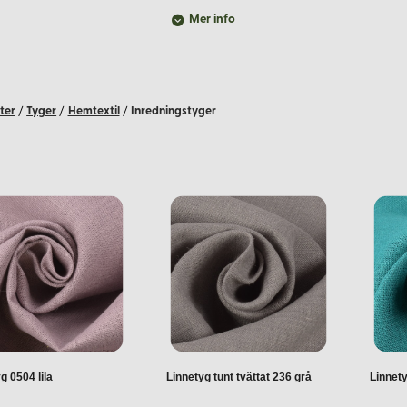
terial?
Mer info
elar för heminredning:
 över tid.
ter
/
Tyger
/
Hemtextil
/
Inredningstyger
 och fuktighet i rummet.
mindre miljöpåverkan.
ka inredningsprojekt:
gardiner.
a kuddar.
unika dukar.
ädar.
g 0504 lila
Linnetyg tunt tvättat 236 grå
Linnety