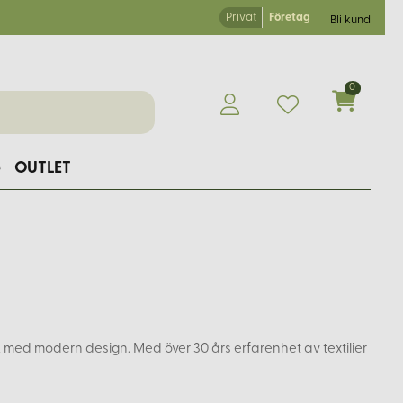
Privat
Företag
Bli kund
0
e
OUTLET
k med modern design. Med över 30 års erfarenhet av textilier