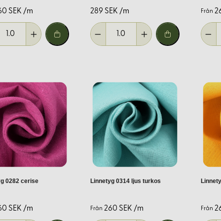
60 SEK /m
289 SEK /m
2
Från
sa dina behov:
diner och dukar.
 för att passa din inredningsstil. Från neutrala toner till färgsta
yg 0282 cerise
Linnetyg 0314 ljus turkos
Linnet
menderar vi följande:
60 SEK /m
260 SEK /m
2
Från
Från