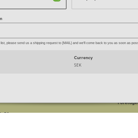
m
he list, please send us a shipping request to [MAIL] and we'll come back to you as soon as poss
Currency
SEK
Om oss
Företaget
er
Lagerbut
Presentk