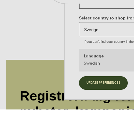
Select country to shop fro
If you can't find your country in t
Language
Swedish
UPDATE PREFERENCES
Registrera dig för
nyheter, kampanj
och mer.