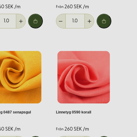
60 SEK /m
260 SEK /m
Från
rka mönster – vi har något för alla smaker.
yg 0487 senapsgul
Linnetyg 0590 korall
60 SEK /m
260 SEK /m
Från