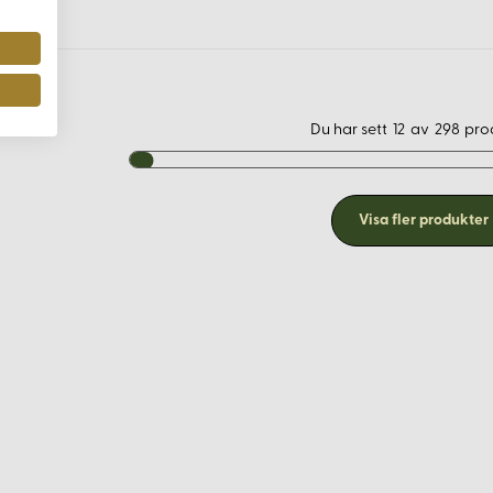
 innan du gör ett större köp.
baserat på ditt projekt.
Du har sett
12
av
298
pro
Visa fler produkter