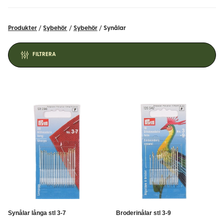
naturmaterial och en etablerad närvaro sedan 2001, erbjuder vi
expertis och kvalitet för både privatpersoner och företag.
Produkter
/
Sybehör
/
Sybehör
/
Synålar
Vad är en synål?
FILTRERA
En synål är ett verktyg som används för att sammanfoga tyg
med hjälp av tråd. Den består av en spets, ett skaft och ett öga
där tråden träs igenom. Synålar varierar i längd, tjocklek och
spetsform beroende på användningsområde.
Olika typer av synålar
Det finns flera typer av synålar, var och en anpassad för
specifika syuppgifter:
Handsynålar:
Används för handsömnad. De finns i olika
längder och tjocklekar beroende på tyg och tråd.
Symaskinsnålar:
Speciellt utformade för symaskiner. De
Synålar långa stl 3-7
Broderinålar stl 3-9
har en platt sida på skaftet för korrekt placering i