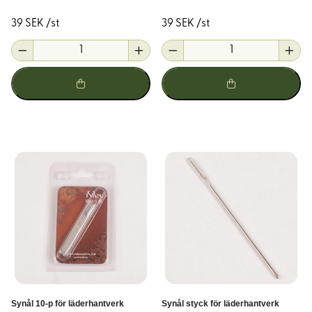
maskinen.
39 SEK /st
39 SEK /st
Broderinålar:
Finns med både vass och trubbig spets.
De med trubbig spets används för broderi på tyg med
färdiga hål, som aidaväv, medan de med vass spets är
för tätare tyger.
Lädernålar:
Har en skärande spets för att lättare
penetrera tjocka material som läder.
Dessa nålar hittar
du under artikelgruppen "Lädersömnad"
hos oss på
Korps.se.
Välj rätt nål för ditt projekt
Att välja rätt nål beror på flera faktorer:
Material:
Tunna tyger som siden kräver en finare nål,
medan tjockare material som denim behöver en grövre
nål.
Synål 10-p för läderhantverk
Synål styck för läderhantverk