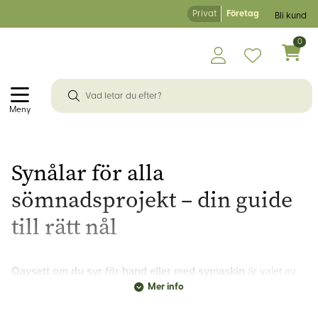
Privat
Företag
Bli kund
0
Meny
Synålar för alla
sömnadsprojekt – din guide
till rätt nål
Oavsett om du syr för hand eller med symaskin
är valet av
rätt synål avgörande för ett lyckat resultat. Hos Korps.se hittar
Mer info
du ett brett sortiment av synålar anpassade för olika material
och tekniker. Med över 30 års erfarenhet av tyger i