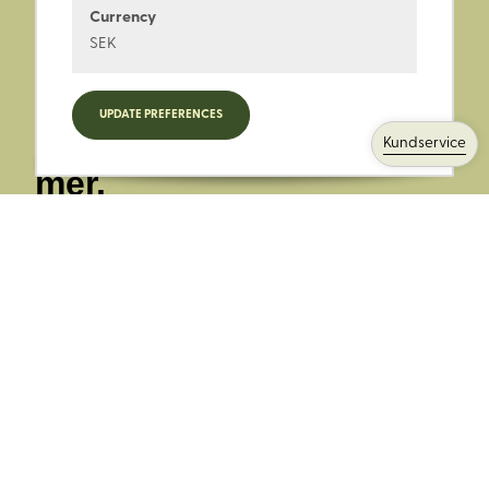
Currency
SEK
Registrera dig för
UPDATE PREFERENCES
nyheter, kampanjer och
Kundservice
mer.
Ange din E-post:
Registrera mig på Korps.se nyhetsbrev för att få erbjudanden,
nyheter och information. Genom att registrera dig för att ta emot