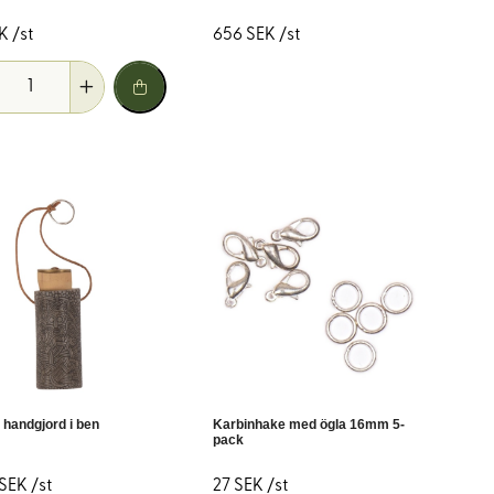
K /st
656 SEK /st
 handgjord i ben
Karbinhake med ögla 16mm 5-
pack
 SEK /st
27 SEK /st