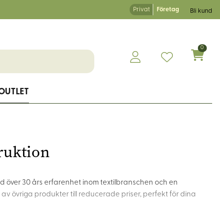
Privat
Företag
Bli kund
0
OUTLET
ruktion
 Med över 30 års erfarenhet inom textilbranschen och en
 av övriga produkter till reducerade priser, perfekt för dina