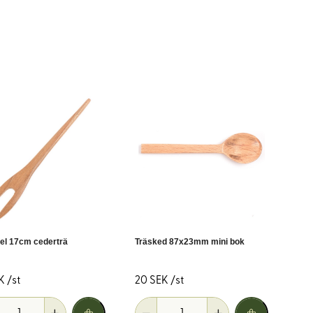
ekter eller har varit visningsexemplar.
fel 17cm cederträ
Träsked 87x23mm mini bok
K /st
20 SEK /st