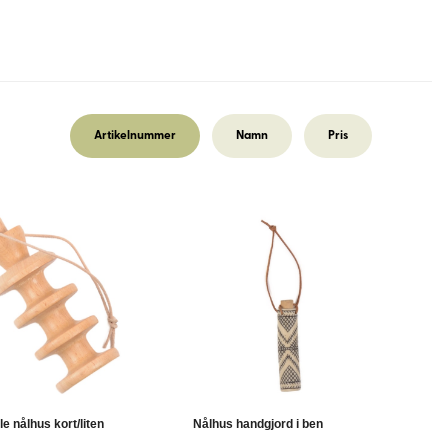
Artikelnummer
Namn
Pris
le nålhus kort/liten
Nålhus handgjord i ben