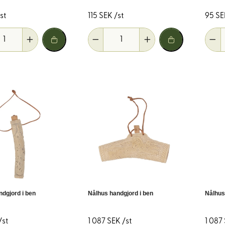
st
115 SEK /st
95 SE
ucerade priser.
ment.
ndgjord i ben
Nålhus handgjord i ben
Nålhus
l minskat materialavfall.
/st
1 087 SEK /st
1 087