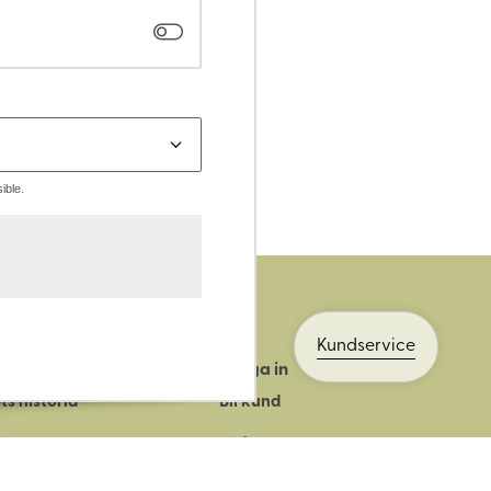
ible.
Kundservice
Logga in
ts historia
Bli kund
ik
Bli företagskund
ort
Köpvillkor