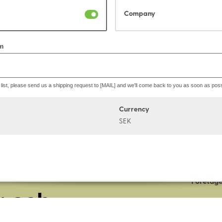
Company
m
he list, please send us a shipping request to [MAIL] and we'll come back to you as soon as poss
Currency
SEK
Om oss
Företage
r och
Lagerbut
Presentk