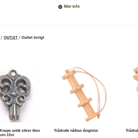
Mer info
/
OUTLET
/
Outlet övrigt
skrivs tydligt – så du vet vad du får, till ett riktigt bra pris.
ar.
Knape antik silver liten
Trådrulle nålhus lång/stor
Trådrul
ken 10st
 sömnad.