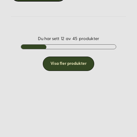
instruktioner för olika historiska skomodeller.
Utforska vårt sortiment och börja din resa inom
skosömnad hos
Korps.se
– din partner för traditionellt
hantverk och historisk rekonstruktion.
Du har sett
12
av
45
produkter
Visa fler produkter