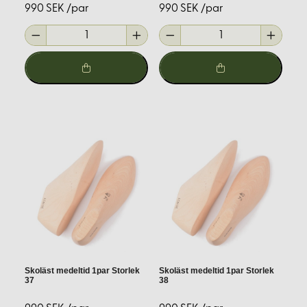
990 SEK /par
990 SEK /par
av de verktyg som underlättar arbetet.
Hos
Korps.se
hittar du ett brett utbud av dessa
material och verktyg, noggrant utvalda för att möta
behoven hos både nybörjare och erfarna
hantverkare.
Tips för nybörjare
Om du är ny inom skosömnad kan det vara bra att
börja med enklare projekt, som att sy vikingaskor.
Dessa kräver färre verktyg och material, och ger dig en
bra introduktion till tekniker som vändsydda sömmar.
Använd våra böcker och guider för att få detaljerade
instruktioner och mönster.
Skoläst medeltid 1par Storlek
Skoläst medeltid 1par Storlek
37
38
Expertråd och support