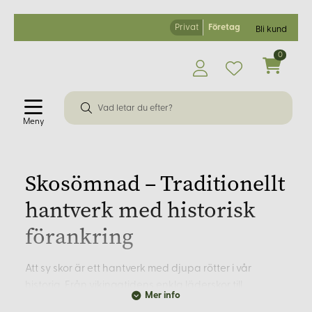
Privat
Företag
Bli kund
0
Meny
Skosömnad – Traditionellt
hantverk med historisk
förankring
Att sy skor är ett hantverk med djupa rötter i vår
historia. Från vikingatidens enkla läderskor till
Mer info
renässansens mer avancerade modeller har