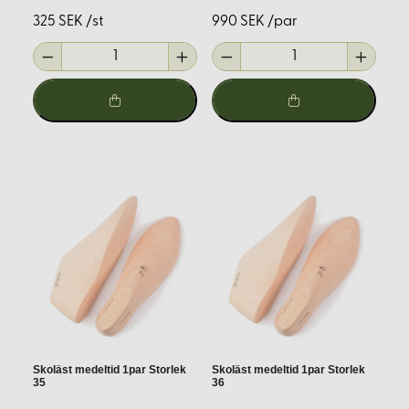
Skoläster är avgörande för att forma och ge struktur åt
325 SEK /st
990 SEK /par
dina skor. Våra träskoläster finns i olika modeller och
storlekar, anpassade för olika historiska perioder och
skomodeller. Genom att använda rätt läst säkerställer
du att skorna får rätt passform och hållbarhet.
Material och verktyg
För att lyckas med skosömnad behöver du rätt
material och verktyg:
Läder:
Välj högkvalitativt läder som är lämpligt för
skotillverkning.
Tråd:
Använd stark och hållbar tråd, exempelvis
vaxad lintråd.
Nålar:
Skonålar eller sadelmakarnålar är idealiska
Skoläst medeltid 1par Storlek
Skoläst medeltid 1par Storlek
för att sy i läder.
35
36
Verktyg:
Syl, läderkniv, pryl och hammare är några