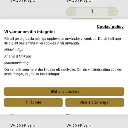
990 SEK /par
990 SEK /par
Med över 30 års erfarenhet av tyger i naturmaterial
och en etablerad närvaro sedan 2001, erbjuder
Korps.se
inte bara produkter av hög kvalitet, utan
också expertråd och support. Vårt team av kunniga
Cookie policy
Vi värnar om din integritet
medarbetare finns tillgängliga för att svara på dina
För att ge dig bästa möjliga upplevelse använder vi cookies. Det är helt upp
frågor och hjälpa dig att välja rätt material och verktyg
till dig att bestämma vilka cookies vi får använda.
för ditt projekt.
Nödvändiga
Analys & funktion
Vanliga frågor (FAQ)
Marknadsföring
Du kan när som helst dra tillbaka ett samtycke. Om du vill ändra dina cookie-
inställningar, välj “Visa inställningar”
Vilken typ av läder är bäst för
skosömnad?
Tillåt alla cookies
Det beror på vilken typ av sko du vill tillverka. För
Tillåt inte
Visa inställningar
vikingaskor används ofta vegetabiliskt garvat läder,
Skoläst medeltid 1par Storlek
Skoläst medeltid 1par Storlek
39
40
medan renässansskor kan kräva tunnare och mer
flexibelt läder.
990 SEK /par
990 SEK /par