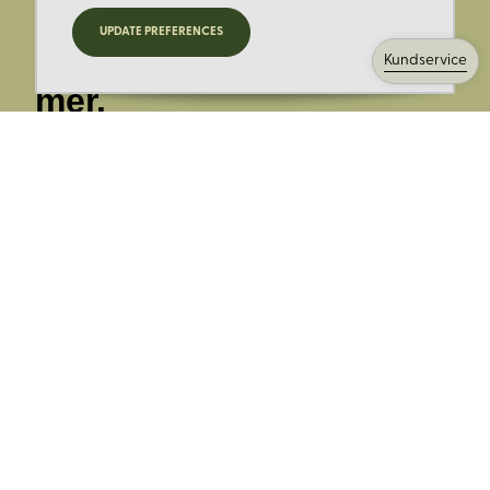
Registrera dig för
UPDATE PREFERENCES
nyheter, kampanjer och
Kundservice
mer.
Ange din E-post:
Registrera mig på Korps.se nyhetsbrev för att få erbjudanden,
nyheter och information. Genom att registrera dig för att ta emot
e-postmeddelanden från Korps godkänner du vår
integritetspolicy
. Vi behandlar din information ansvarsfullt.
Avsluta prenumerationen när som helst.