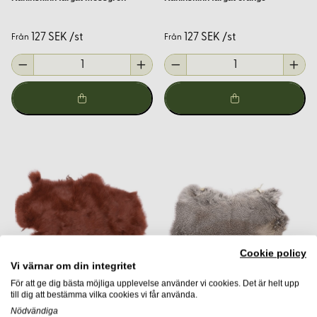
Varför välja Korps.se?
127 SEK /st
127 SEK /st
Från
Från
Med över 30 års erfarenhet av naturmaterial och en trygg e-
handel sedan 2001 är Korps.se din pålitliga partner när det
gäller kaninskinn och andra naturmaterial. Vi erbjuder:
Hög kvalitet
: Noggrant utvalda skinn för bästa möjliga
resultat.
Brett sortiment
: Ett varierat utbud av färger och storlekar
för att passa alla behov.
Trygg handel
: Säker betalning och snabb leverans.
Expertråd
: Vår kunniga personal hjälper dig gärna med
tips och råd för ditt projekt.
Cookie policy
Vi värnar om din integritet
Vanliga frågor och svar
För att ge dig bästa möjliga upplevelse använder vi cookies. Det är helt upp
till dig att bestämma vilka cookies vi får använda.
Nödvändiga