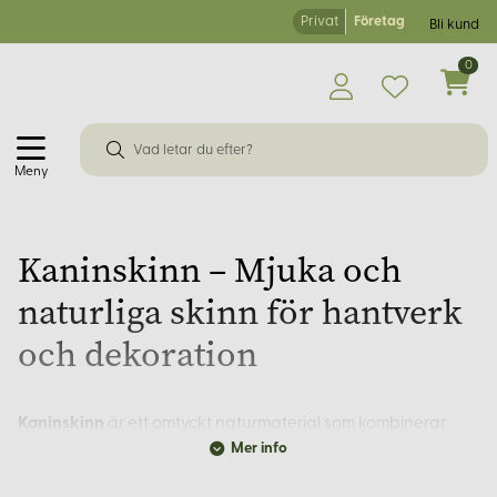
Privat
Företag
Bli kund
0
Meny
Kaninskinn – Mjuka och
naturliga skinn för hantverk
och dekoration
Kaninskinn
är ett omtyckt naturmaterial som kombinerar
Mer info
mjukhet, följsamhet och estetisk variation. Hos Korps.se
erbjuder vi ett brett urval av kaninskinn i olika färger och