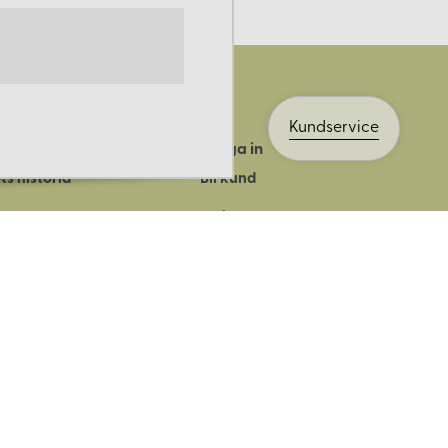
Kundservice
Logga in
ts historia
Bli kund
ik
Bli företagskund
ort
Köpvillkor
Integritetspolicy
Säkerhet & cookies