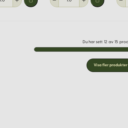
Du har sett
12
av
15
prod
Visa fler produkter