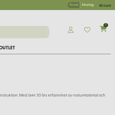
Privat
Företag
Bli kund
0
OUTLET
konstruktion. Med över 30 års erfarenhet av naturmaterial och