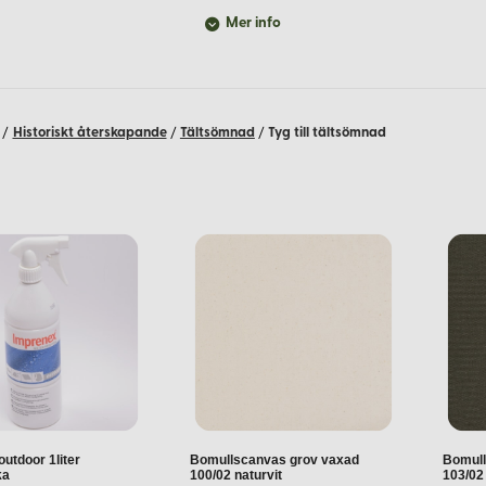
Mer info
g, perfekt för tältsömnad. Tillverkad av 100% bomull med en vikt p
ukstyg kan det förekomma mindre fläckar, och färgen kan blekas vi
/
Historiskt återskapande
/
Tältsömnad
/
Tyg till tältsömnad
öker ett lättare men ändå slitstarkt material. Tillverkat av 100% b
 är lätt att arbeta med och passar även för symaskinssömnad.
cifika behov. Observera att färgåtergivningen kan variera mellan ol
ar som överstiger denna längd kan leveransen delas upp i flera bita
utdoor 1liter
Bomullscanvas grov vaxad
Bomull
ka
100/02 naturvit
103/02