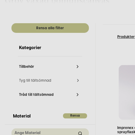
Grov vaxad bomullscanvas
Vår grova vaxade bomullscanvas är ett robust och slitstarkt ty
hållbarhet och skydd mot väder och vind. Observera att som br
Rensa alla filter
Impregnerat tälttyg
Produkter
Kategorier
Vårt impregnerade tälttyg är ett förstklassigt val för dem som s
tyg behandlat för att vara vattentätt och smutsavvisande. Det
Tillbehör
Färgvariationer och beställning
Tyg till tältsömnad
Vi erbjuder våra tälttyger i olika färger för att passa dina spe
säkerställa rätt nyans.
Tråd till tältsömnad
Beställningsinformation
Rensa
Material
Våra tälttyger levereras i rullar om 19,5 meter. Vid beställning
Imprenex o
sprayflas