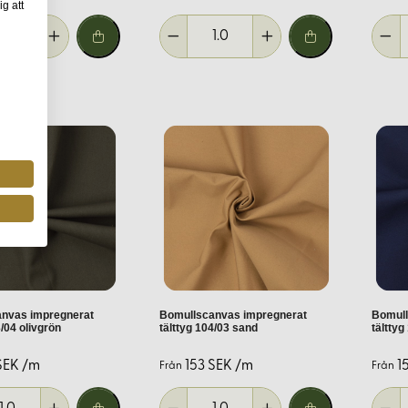
 du får rätt färg och kvalitet för ditt projekt.
ig att
ömnad?
askinssömnad. Den vaxade canvasen är tyngre och kan kräva en k
r att lyckas med ditt projekt.
nvas impregnerat
Bomullscanvas impregnerat
Bomull
3/04 olivgrön
tälttyg 104/03 sand
tälttyg
SEK /m
153 SEK /m
1
Från
Från