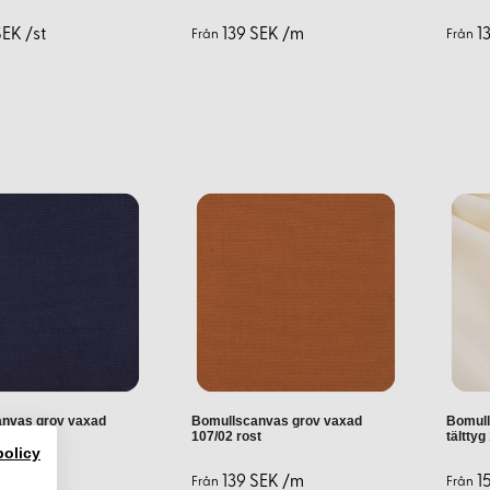
SEK /st
139 SEK /m
1
Från
Från
så dina partners i hantverket. Med vår långa erfarenhet inom naturm
dig att välja rätt material för dina behov.
r på dina specifika behov. Vaxad canvas är tyngre och erbjuder h
arig exponering för solljus. Det är viktigt att överväga detta v
nvas grov vaxad
Bomullscanvas grov vaxad
Bomull
rinblå
107/02 rost
tälttyg
policy
SEK /m
139 SEK /m
1
Från
Från