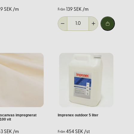
39 SEK /m
139 SEK /m
Från
aterial erbjuder vi expertråd och support för alla dina projekt.
ögre slitstyrka, medan impregnerat tälttyg är lättare och
id val av färg och användningsområde.
scanvas impregnerat
Imprenex outdoor 5 liter
 100 vit
53 SEK /m
454 SEK /st
Från