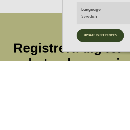
Language
Swedish
UPDATE PREFERENCES
Registrera dig för
nyheter, kampanje
mer.
Ange din E-post: