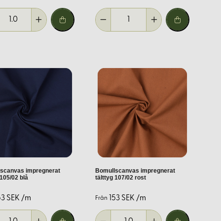
raftigare symaskin eller handsydda sömmar.
scanvas impregnerat
Bomullscanvas impregnerat
 105/02 blå
tälttyg 107/02 rost
53 SEK /m
153 SEK /m
Från