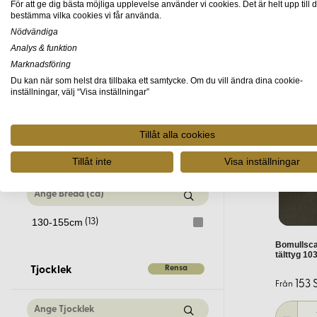
Ja, vi rekommenderar att beställa tygprover för att säkerställa att
För att ge dig bästa möjliga upplevelse använder vi cookies. Det är helt upp till d
bestämma vilka cookies vi får använda.
Är tygerna lämpliga för symaskinss
Nödvändiga
Rensa
Mönster
Analys & funktion
Marknadsföring
Det impregnerade tälttyget är lättare och passar väl för sym
Du kan när som helst dra tillbaka ett samtycke. Om du vill ändra dina cookie-
inställningar, välj “Visa inställningar”
Utforska vårt sortiment av tälttyger och ta del av vår expertis fö
Enfärgad
(13)
Tillåt alla cookies
Rensa
Bredd (ca)
Tillåt inte
Visa inställningar
130-155cm
(13)
Bomullsca
tälttyg 10
Rensa
Tjocklek
153 
Från