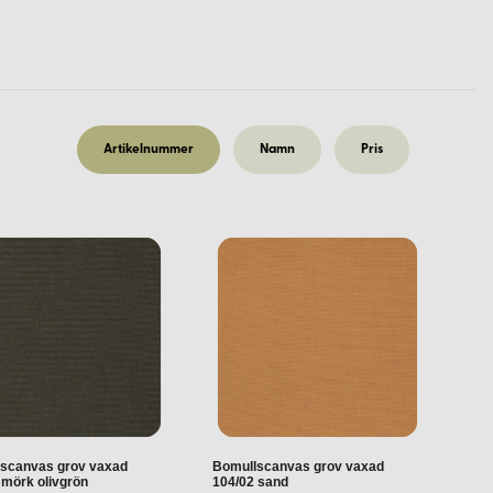
å 340 g/m² och en bredd på 150 cm, erbjuder detta tyg utmärkt
d exponering för solljus.
Artikelnummer
Namn
Pris
omull med en vikt på 270 g/m² och en bredd på 150 cm, är detta
ika skärmar, och vi rekommenderar att beställa tygprover för att
r. Minsta beställningsmängd är 0,5 meter.
scanvas grov vaxad
Bomullscanvas grov vaxad
 mörk olivgrön
104/02 sand