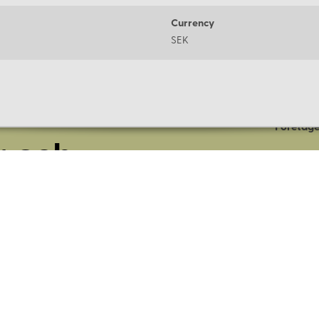
Currency
SEK
Om oss
Företage
r och
Lagerbut
Presentk