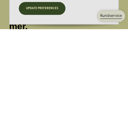
Registrera dig för
UPDATE PREFERENCES
nyheter, kampanjer och
Kundservice
mer.
Ange din E-post:
Registrera mig på Korps.se nyhetsbrev för att få erbjudanden,
nyheter och information. Genom att registrera dig för att ta emot
e-postmeddelanden från Korps godkänner du vår
integritetspolicy
. Vi behandlar din information ansvarsfullt.
Avsluta prenumerationen när som helst.