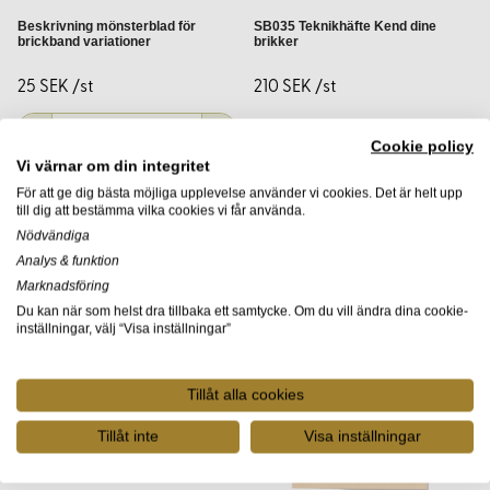
Beskrivning mönsterblad för
SB035 Teknikhäfte Kend dine
brickband variationer
brikker
Handla hos Korps.se
25 SEK /st
210 SEK /st
Hos
Korps.se
hittar du ett omfattande sortiment av
beskrivningar, mönster, material och verktyg för
Cookie policy
brickvävning. Vi erbjuder produkter av hög kvalitet och
Vi värnar om din integritet
detaljerad information för att stödja ditt skapande. Handla
För att ge dig bästa möjliga upplevelse använder vi cookies. Det är helt upp
tryggt hos oss och upptäck glädjen i att skapa med
till dig att bestämma vilka cookies vi får använda.
traditionella tekniker.
Nödvändiga
Analys & funktion
Vanliga frågor och svar
Marknadsföring
Du kan när som helst dra tillbaka ett samtycke. Om du vill ändra dina cookie-
inställningar, välj “Visa inställningar”
Vilken teknik är bäst för nybörjare?
Brickvävning är ett utmärkt val för dig som vill komma igång
med bandvävning. Den är lätt att lära sig och ger snabba
Tillåt alla cookies
resultat.
Tillåt inte
Visa inställningar
Behöver jag speciella verktyg för brickvävning?
För brickvävning behöver du brickor, garn och en metod för