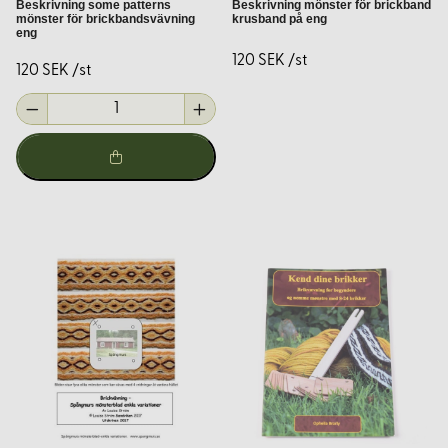
Beskrivning some patterns
Beskrivning mönster för brickband
mönster för brickbandsvävning
krusband på eng
eng
Varje produkt har detaljerad information för att hjälpa dig
120 SEK /st
att göra rätt val för ditt projekt.
120 SEK /st
Tips för nybörjare
Om du är ny inom bandvävning, här är några tips för att
komma igång:
Börja med enkla mönster:
Välj ett grundläggande
mönster för att lära dig tekniken innan du går vidare till
mer komplexa mönster.
Använd kvalitetsmaterial:
Bra garn och verktyg gör
arbetet lättare och resultaten bättre.
Öva regelbundet:
Som med alla hantverk förbättras dina
färdigheter med övning.
Sök inspiration:
Det finns många resurser online,
inklusive videor och steg-för-steg-guider.