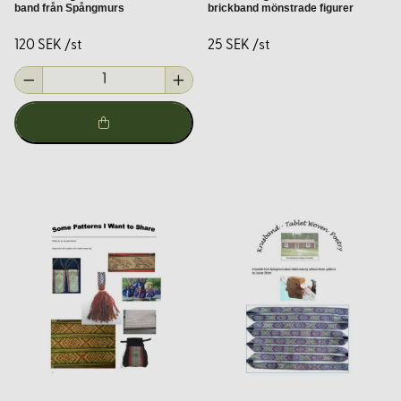
band från Spångmurs
brickband mönstrade figurer
Historiska mönster och beskrivningar
120 SEK /st
25 SEK /st
För den som är intresserad av historiska mönster erbjuder vi
ett urval av beskrivningar baserade på arkeologiska fynd.
Dessa inkluderar detaljerade instruktioner för hur du
återskapar band från olika tidsperioder och kulturer, vilket
ger en unik inblick i textilhistorien och möjligheten att skapa
autentiska rekonstruktioner.
Material och verktyg
För att komma igång med bandvävning behöver du rätt
material och verktyg. Hos
Korps.se
erbjuder vi:
Brickor
för brickvävning i olika material och storlekar.
Garn
i naturmaterial, såsom ull och lin, i ett brett utbud av
färger.
Skyttlar
och andra tillbehör för att underlätta vävningen.