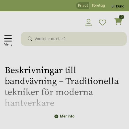
Privat
Företag
Bli kund
0
Meny
Beskrivningar till
bandvävning – Traditionella
tekniker för moderna
hantverkare
Mer info
Bandvävning
är en uråldrig textilteknik som har använts i
tusentals år för att skapa både funktionella och dekorativa