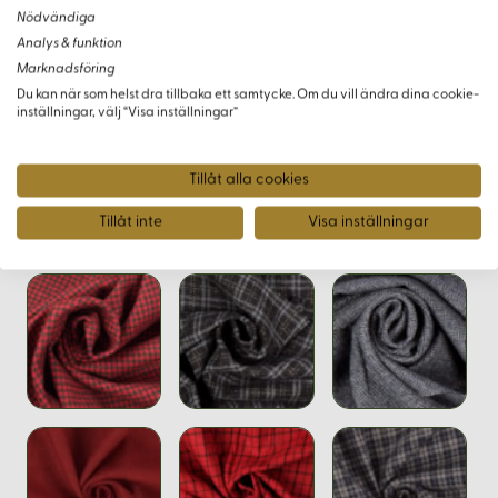
Nödvändiga
Produktion
Analys & funktion
Marknadsföring
Detta högkvalitativa tyg är producerat i Indien för Korps
Du kan när som helst dra tillbaka ett samtycke. Om du vill ändra dina cookie-
Ravencraft AB.
inställningar, välj “Visa inställningar”
Tillåt alla cookies
Tillåt inte
Visa inställningar
Varianter