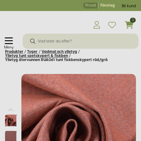
Privat
Företag
Bli kund
0
Meny
Produkter
/
Tyger
/
Vadmal och ylletyg
/
Ylletyg tunt spetskypert & fiskben
/
Ylletyg återvunnen RUA061 tunt fiskbenskypert röd/grå