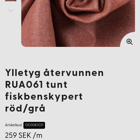
Ylletyg återvunnen
RUA061 tunt
fiskbenskypert
röd/grå
Artikelkod:
0103081031
259 SEK /m