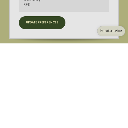
SEK
Registrera dig för nyheter,
UPDATE PREFERENCES
kampanjer och mer.
Kundservice
Ange din E-post:
Registrera mig på Korps.se nyhetsbrev för att få erbjudanden,
nyheter och information. Genom att registrera dig för att ta emot
e-postmeddelanden från Korps godkänner du vår
integritetspolicy
. Vi behandlar din information ansvarsfullt.