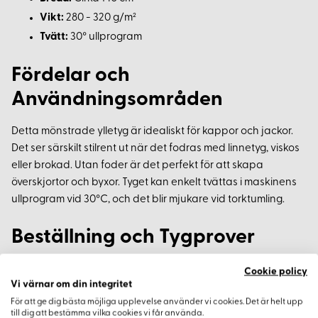
Vikt:
280 - 320 g/m²
Tvätt:
30° ullprogram
Fördelar och
Användningsområden
Detta mönstrade ylletyg är idealiskt för kappor och jackor.
Det ser särskilt stilrent ut när det fodras med linnetyg, viskos
eller brokad. Utan foder är det perfekt för att skapa
överskjortor och byxor. Tyget kan enkelt tvättas i maskinens
ullprogram vid 30°C, och det blir mjukare vid torktumling.
Beställning och Tygprover
För att säkerställa att du får den färg du önskar,
Cookie policy
Vi värnar om din integritet
rekommenderar vi att beställa ett tygprov eller en provkarta
För att ge dig bästa möjliga upplevelse använder vi cookies. Det är helt upp
av vårt rutiga ylletyg innan köp.
till dig att bestämma vilka cookies vi får använda.