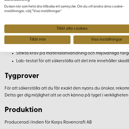
Marknadsföring
Du kan när som helst dra tillbaka ett samtycke. Om du vill ändra dina cookie-
Mjukt och fin kypertvävning för en elegant finish
inställningar, välj “Visa inställningar”
Perfekt för traditionella dräkter och yllebroderiarbeten
Mindre valkat än traditionell vadmal för extra mjukhet oc
Tillåt alla cookies
Hållbarhet och Kvalitet
Tillåt inte
Visa inställningar
Strikta krav på materialanvändning och miljövänliga fä
Lab-testat för att säkerställa att det inte innehåller skadl
Tygprover
För att säkerställa att du får exakt den nyans du önskar, rekomm
Detta ger dig möjlighet att se och känna på tyget i verkligheten
Produktion
Producerad i Indien för Korps Ravencraft AB