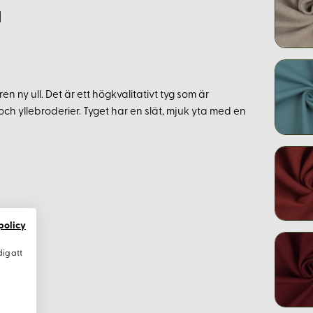
a
ren ny ull. Det är ett högkvalitativt tyg som är
och yllebroderier. Tyget har en slät, mjuk yta med en
policy
dig att
am