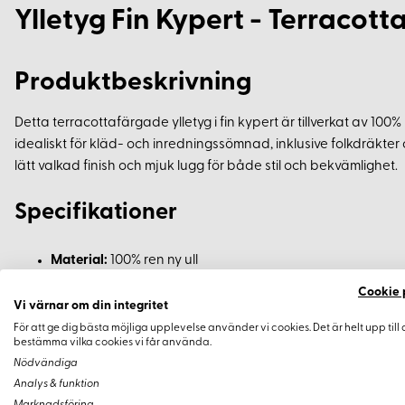
Ylletyg Fin Kypert - Terracott
Produktbeskrivning
Detta terracottafärgade ylletyg i fin kypert är tillverkat av 100% 
idealiskt för kläd- och inredningssömnad, inklusive folkdräkter 
lätt valkad finish och mjuk lugg för både stil och bekvämlighet.
Specifikationer
Material:
100% ren ny ull
Bredd:
137 cm
Cookie 
Vi värnar om din integritet
Vikt:
370 g/m²
För att ge dig bästa möjliga upplevelse använder vi cookies. Det är helt upp till 
Krympning:
Ca 4% på tygbredden vid tvätt i 30° ullprogr
bestämma vilka cookies vi får använda.
Nödvändiga
Egenskaper
Analys & funktion