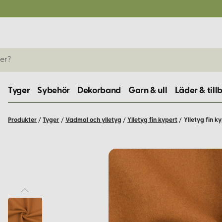
Tyger
Sybehör
Dekorband
Garn & ull
Läder & till
Produkter
/
Tyger
/
Vadmal och ylletyg
/
Ylletyg fin kypert
/
Ylletyg fin k