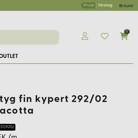
Privat
Företag
Bli kund
0
OUTLET
etyg fin kypert 292/02
racotta
ST29202
EK /m