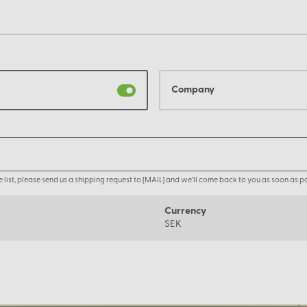
Company
the list, please send us a shipping request to [MAIL] and we'll come back to you as soon as po
Currency
SEK
Om oss
Företage