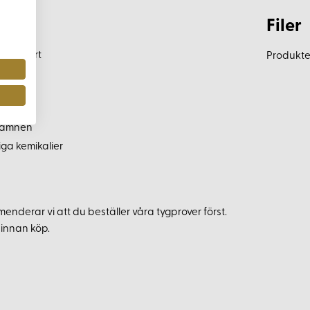
Filer
h komfort
Produkten
rgämnen
iga kemikalier
enderar vi att du beställer våra tygprover först.
 innan köp.