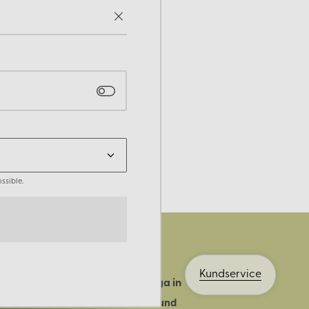
ssible.
Kundservice
Logga in
ts historia
Bli kund