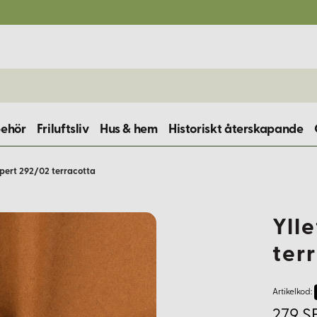
behör
Friluftsliv
Hus & hem
Historiskt återskapande
ypert 292/02 terracotta
Yll
ter
Artikelkod:
279 S