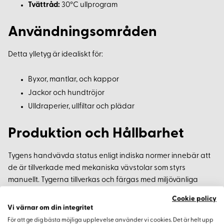
Tvättråd:
30°C ullprogram
Användningsområden
Detta ylletyg är idealiskt för:
Byxor, mantlar, och kappor
Jackor och hundtröjor
Ulldraperier, ullfiltar och plädar
Produktion och Hållbarhet
Tygens handvävda status enligt indiska normer innebär att
de är tillverkade med mekaniska vävstolar som styrs
manuellt. Tygerna tillverkas och färgas med miljövänliga
metoder, och vi genomför lab-tester för att säkerställa att
Cookie policy
ingen miljö- eller hälsofarlig kemikalie finns.
Vi värnar om din integritet
För att ge dig bästa möjliga upplevelse använder vi cookies. Det är helt upp