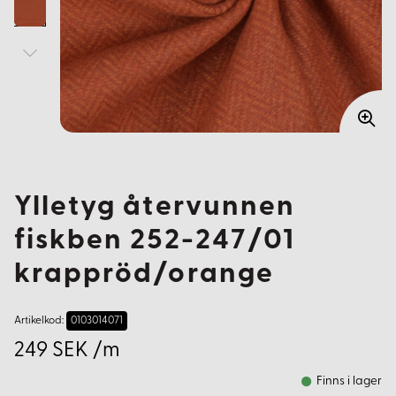
Ylletyg återvunnen
fiskben 252-247/01
krappröd/orange
Artikelkod:
0103014071
249 SEK /m
Finns i lager