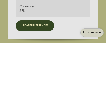
Currency
SEK
Registrera dig för nyheter,
UPDATE PREFERENCES
kampanjer och mer.
Kundservice
Ange din E-post:
Registrera mig på Korps.se nyhetsbrev för att få erbjudanden,
nyheter och information. Genom att registrera dig för att ta emot
e-postmeddelanden från Korps godkänner du vår