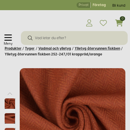
Privat
Företag
Bli kund
0
Meny
Produkter
/
Tyger
/
Vadmal och ylletyg
/
Ylletyg återvunnen fiskben
/
Ylletyg återvunnen fiskben 252-247/01 krappröd/orange