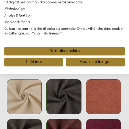
Beställningsinformation
till dig att bestämma vilka cookies vi får använda.
Nödvändiga
Analys & funktion
Minsta köpmängd är 0,5 meter. Eftersom färger kan se
Marknadsföring
annorlunda ut på olika skärmar, rekommenderar vi
Du kan när som helst dra tillbaka ett samtycke. Om du vill ändra dina cookie-
beställning av ett tygprov innan köp för att säkerställa att du
inställningar, välj “Visa inställningar”
får rätt nyans.
Tillåt alla cookies
Tillåt inte
Visa inställningar
Varianter