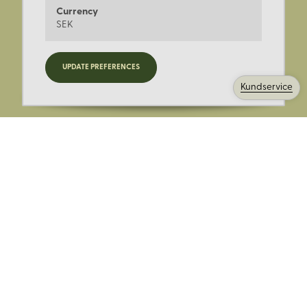
Currency
SEK
Registrera dig för nyheter,
UPDATE PREFERENCES
kampanjer och mer.
Kundservice
Ange din E-post:
Registrera mig på Korps.se nyhetsbrev för att få erbjudanden,
nyheter och information. Genom att registrera dig för att ta emot
e-postmeddelanden från Korps godkänner du vår
integritetspolicy
. Vi behandlar din information ansvarsfullt.