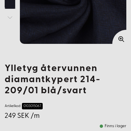
Ylletyg återvunnen
diamantkypert 214-
209/01 blå/svart
Artikelkod:
0103015067
249 SEK /m
Finns i lager