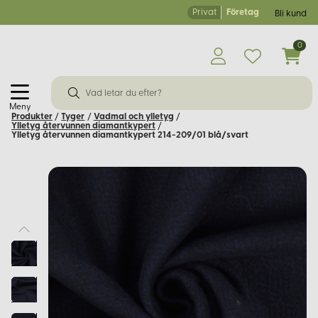
Privat
Företag
Bli kund
0
Meny
Produkter
/
Tyger
/
Vadmal och ylletyg
/
Ylletyg återvunnen diamantkypert
/
Ylletyg återvunnen diamantkypert 214-209/01 blå/svart