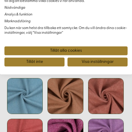
till dig att bestämma vilka cookies vi får använda.
arbetsvillkoren.
Nödvändiga
Analys & funktion
Beställningsinformation
Marknadsföring
Du kan när som helst dra tillbaka ett samtycke. Om du vill ändra dina cookie-
inställningar, välj “Visa inställningar”
Minsta köpmängd är 0,5 meter.
Tillåt alla cookies
Tillåt inte
Visa inställningar
Varianter