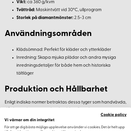
Vikt:
ca 360 g/kvm
Tvättråd:
Maskintvätt vid 30°C, ullprogram
Storlek på diamantmönster:
2.5-3 cm
Användningsområden
Klädsömnad: Perfekt för kläder och ytterkläder
Inredning: Skapa mjuka plädar och andra mysiga
inredningsdetaljer för både hem och historiska
tältläger
Produktion och Hållbarhet
Enligt indiska normer betraktas dessa tyger som handvävda,
då de produceras med mekaniska vävstolar som styrs
Cookie policy
manuellt. Korps säkrar att våra väverier i Indien följer strikta
Vi värnar om din integritet
etiska och miljövänliga riktlinjer, utan barnarbete, och vi
För att ge dig bästa möjliga upplevelse använder vi cookies. Det är helt upp
arbetar ständigt för att upprätthålla de bästa möjliga