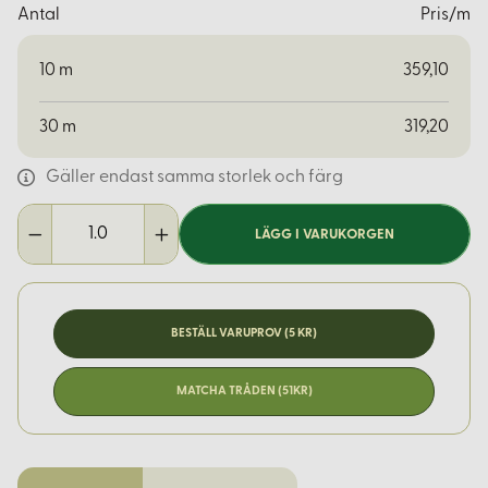
Antal
Pris/m
10
m
359,10
30
m
319,20
Gäller endast samma storlek och färg
LÄGG I VARUKORGEN
BESTÄLL VARUPROV (5 KR)
MATCHA TRÅDEN (51KR)