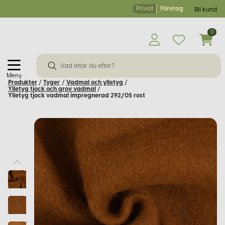
Privat
Företag
Bli kund
0
Meny
Produkter
/
Tyger
/
Vadmal och ylletyg
/
Ylletyg tjock och grov vadmal
/
Ylletyg tjock vadmal impregnerad 292/05 rost