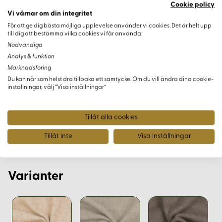
Isolering
Cookie policy
Vi värnar om din integritet
Ljuddämpning
För att ge dig bästa möjliga upplevelse använder vi cookies. Det är helt upp
till dig att bestämma vilka cookies vi får använda.
Tillverkningsmetod
Nödvändiga
Analys & funktion
Enligt indiska stadgar betraktas dessa tyger som
Marknadsföring
handvävda. De tillverkas med en mekanisk vävstol som styrs
Du kan när som helst dra tillbaka ett samtycke. Om du vill ändra dina cookie-
inställningar, välj “Visa inställningar”
manuellt, vilket ger varje tyg sin egen unika kvalitet och
struktur.
Tillåt alla cookies
Tillåt inte
Visa inställningar
Varianter