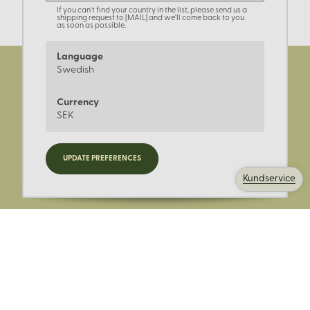
If you can't find your country in the list, please send us a
shipping request to [MAIL] and we'll come back to you
as soon as possible.
Language
Swedish
Currency
SEK
Registrera dig för nyheter,
UPDATE PREFERENCES
kampanjer och mer.
Kundservice
Ange din E-post: