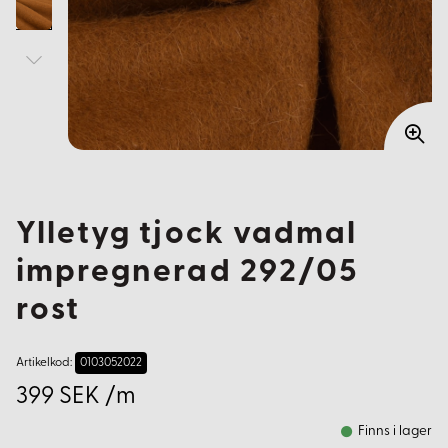
Ylletyg tjock vadmal
impregnerad 292/05
rost
Artikelkod:
0103052022
399 SEK /m
Finns i lager