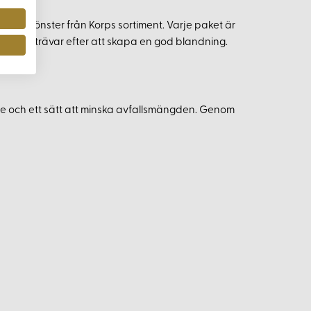
er och mönster från Korps sortiment. Varje paket är
r, men vi strävar efter att skapa en god blandning.
te och ett sätt att minska avfallsmängden. Genom