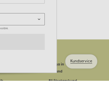
ssible.
Kundservice
Logga in
ts historia
Bli kund
ik
Bli företagskund
ort
Köpvillkor
Integritetspolicy