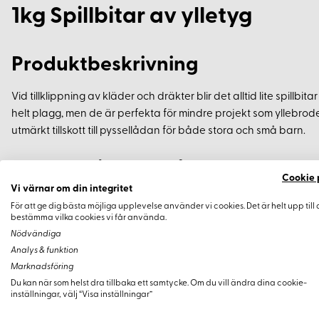
1kg Spillbitar av ylletyg
Produktbeskrivning
Vid tillklippning av kläder och dräkter blir det alltid lite spillbit
helt plagg, men de är perfekta för mindre projekt som yllebrode
utmärkt tillskott till pyssellådan för både stora och små barn.
Användningsområden
Cookie 
Vi värnar om din integritet
Dessa spillbitar kan användas för:
För att ge dig bästa möjliga upplevelse använder vi cookies. Det är helt upp till 
bestämma vilka cookies vi får använda.
Nödvändiga
Yllebroderi och applikationer
Analys & funktion
Projekt gjorda med lappteknik
Marknadsföring
Pyssel och kreativa aktiviteter
Du kan när som helst dra tillbaka ett samtycke. Om du vill ändra dina cookie-
inställningar, välj “Visa inställningar”
Paketets Innehåll