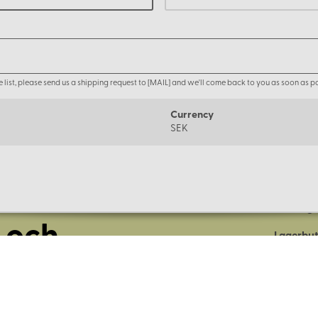
the list, please send us a shipping request to [MAIL] and we'll come back to you as soon as po
Currency
SEK
Om oss
Företage
 och
Lagerbut
Presentk