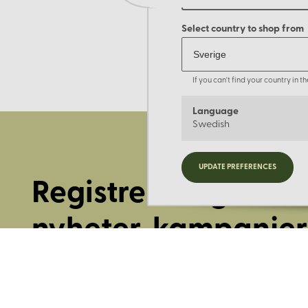
Select country to shop from
If you can't find your country in 
Language
Swedish
UPDATE PREFERENCES
Registrera dig för
nyheter, kampanjer
mer.