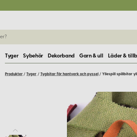
Tyger
Sybehör
Dekorband
Garn & ull
Läder & till
Produkter
/
Tyger
/
Tygbitar för hantverk och pyssel
/
Yllespill spillbitar y