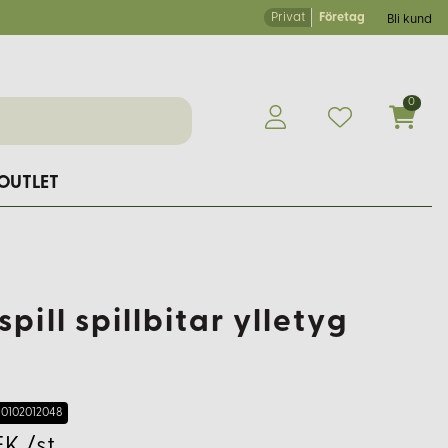
Privat
Företag
Bli kund
0
OUTLET
spill spillbitar ylletyg
0102012048
EK /st