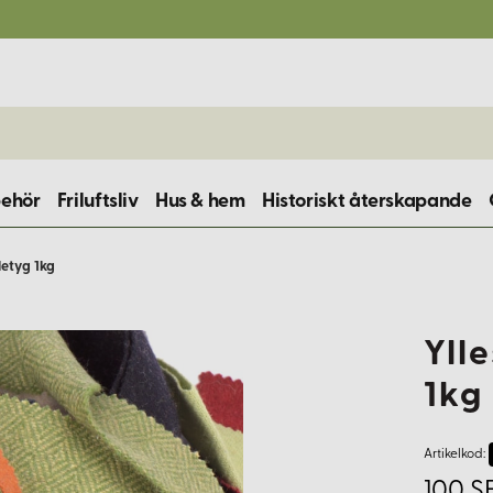
behör
Friluftsliv
Hus & hem
Historiskt återskapande
lletyg 1kg
Ylle
1kg
Artikelkod:
100 S