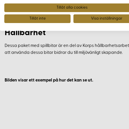
Tillåt alla cookies
Varje paket innehåller 1kg stuvbitar i blandade färger, kvalitet
unikt, och vi kan inte garantera specifika färger eller kvalitete
Tillåt inte
Visa inställningar
Hållbarhet
Dessa paket med spillbitar är en del av Korps hållbarhetsarbe
att använda dessa bitar bidrar du till miljövänligt skapande.
Bilden visar ett exempel på hur det kan se ut.