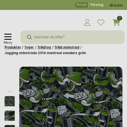
Privat
Företag
Bli kund
0
Meny
Produkter
/
Tyger
/
Trikåtyg
/
Trikå mönstrad
/
Jogging mönstrade 2014 montreal sneakers grön