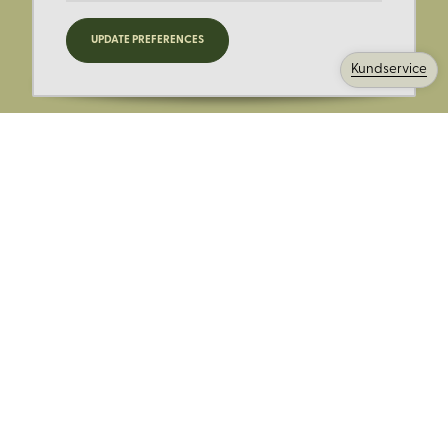
Registrera dig för nyheter,
UPDATE PREFERENCES
kampanjer och mer.
Kundservice
Ange din E-post:
Registrera mig på Korps.se nyhetsbrev för att få erbjudanden,
nyheter och information. Genom att registrera dig för att ta emot
e-postmeddelanden från Korps godkänner du vår
integritetspolicy
. Vi behandlar din information ansvarsfullt.
Avsluta prenumerationen när som helst.