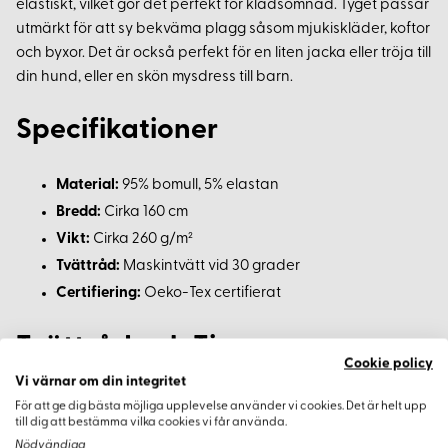
elastiskt, vilket gör det perfekt för klädsömnad. Tyget passar
utmärkt för att sy bekväma plagg såsom mjukiskläder, koftor
och byxor. Det är också perfekt för en liten jacka eller tröja till
din hund, eller en skön mysdress till barn.
Specifikationer
Material:
95% bomull, 5% elastan
Bredd:
Cirka 160 cm
Vikt:
Cirka 260 g/m²
Tvättråd:
Maskintvätt vid 30 grader
Certifiering:
Oeko-Tex certifierat
Tvättråd och Tips
Cookie policy
Vi värnar om din integritet
Vi rekommenderar att du tvättar tyget innan du börjar
För att ge dig bästa möjliga upplevelse använder vi cookies. Det är helt upp
klippa för att undvika krympning och säkerställa att dina
till dig att bestämma vilka cookies vi får använda.
plagg behåller sin form.
Nödvändiga