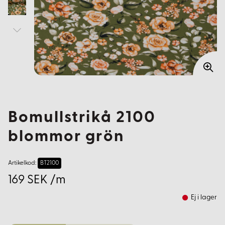
Bomullstrikå 2100
blommor grön
Artikelkod:
BT2100
169 SEK /m
Ej i lager