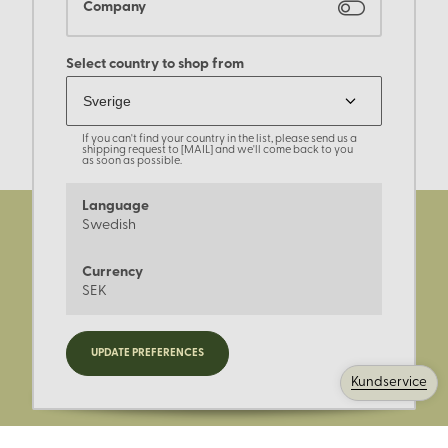
Company
Select country to shop from
If you can't find your country in the list, please send us a
shipping request to [MAIL] and we'll come back to you
as soon as possible.
Language
Swedish
Currency
SEK
Registrera dig för nyheter,
UPDATE PREFERENCES
kampanjer och mer.
Kundservice