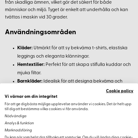
från skadliga ämnen, vilket gör det säkert för både
människor och miljö. Tyget är enkelt att underhålla och kan
tvättas i maskin vid 30 grader.
Användningsområden
Kläder:
Utmärkt för att sy bekväma t-shirts, elastiska
leggings och eleganta klänningar.
Hemtextilier:
Perfekt för att skapa stilfulla kuddar och
mjuka filtar.
Barnkläder:
Idealisk för att designa bekväma och
färgglada barnkläder.
Cookie policy
Vi värnar om din integritet
Köpvillkor
För att ge dig bästa möjliga upplevelse använder vi cookies. Det är helt upp
till dig att bestämma vilka cookies vi får använda.
Nödvändiga
Minsta köpmängd är 0,5 meter, vilket ger flexibilitet för både
Analys & funktion
små och stora projekt.
Marknadsföring
Du kan när som helst dra tillbaka ett samtycke. Om du vill ändra dina cookie-