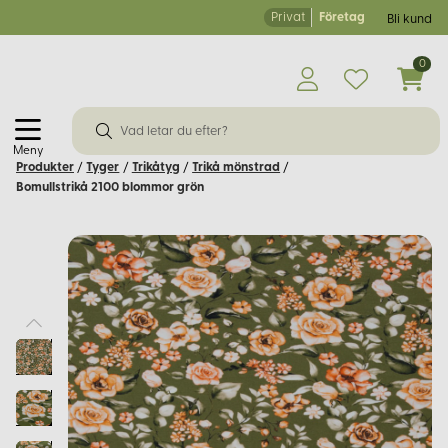
Privat
Företag
Bli kund
0
Meny
Produkter
/
Tyger
/
Trikåtyg
/
Trikå mönstrad
/
Bomullstrikå 2100 blommor grön