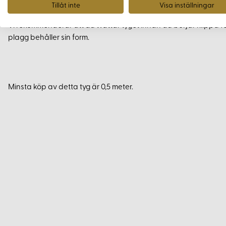
Tvättråd och Tips
Tillåt inte
Visa inställningar
Vi rekommenderar att du tvättar tyget innan du börjar klippa f
plagg behåller sin form.
Minsta köp av detta tyg är 0,5 meter.