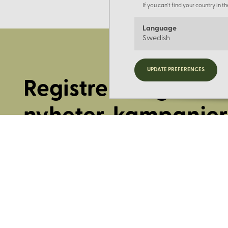
If you can't find your country in 
Language
Swedish
UPDATE PREFERENCES
Registrera dig för
nyheter, kampanjer
mer.
Ange din E-post: