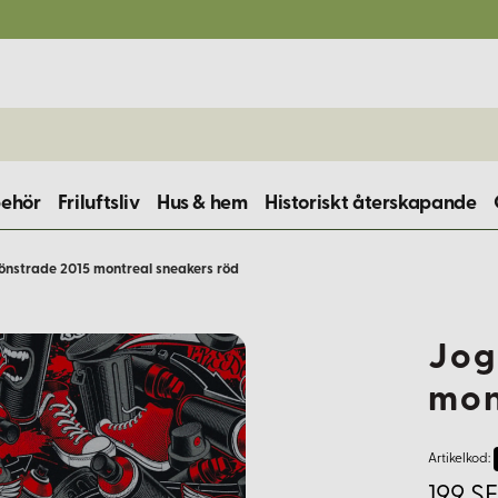
behör
Friluftsliv
Hus & hem
Historiskt återskapande
nstrade 2015 montreal sneakers röd
Jog
mon
Artikelkod:
199 S