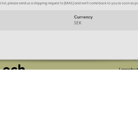
the list, please send us a shipping request to [MAIL] and we'll come back to you as soon as po
Currency
SEK
Om oss
Företage
 och
Lagerbut
Presentk