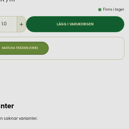
Finns i lager
LÄGG I VARUKORGEN
MATCHA TRÅDEN (51KR)
nter
n saknar varianter.