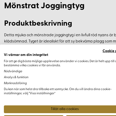
Mönstrat Joggingtyg
Produktbeskrivning
Detta mjuka och mönstrade joggingtyg i en livfull röd nyans är bå
klädsömnad. Tyget är idealiskt för att sy bekväma plagg som mj
utmärkt för en liten jacka eller tröja till din hund, eller en skön my
Cookie 
Vi värnar om din integritet
Specifikationer
För att ge dig bästa möjliga upplevelse använder vi cookies. Det är helt upp till 
bestämma vilka cookies vi får använda.
Nödvändiga
Material:
95% bomull, 5% elastan
Analys & funktion
Bredd:
Cirka 160 cm
Marknadsföring
Vikt:
Cirka 260 g/m²
Du kan när som helst dra tillbaka ett samtycke. Om du vill ändra dina cookie-
inställningar, välj “Visa inställningar”
Tvättråd:
Maskintvätt vid 30 grader
Certifiering:
Oeko-Tex certifierat
Tillåt alla cookies