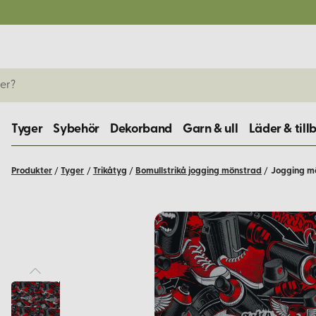
Tyger
Sybehör
Dekorband
Garn & ull
Läder & till
Produkter
/
Tyger
/
Trikåtyg
/
Bomullstrikå jogging mönstrad
/
Jogging mö