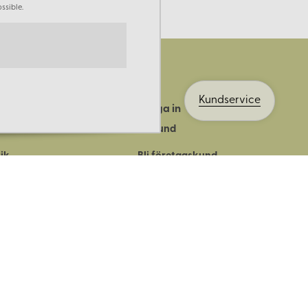
ssible.
Kundservice
Logga in
ts historia
Bli kund
ik
Bli företagskund
ort
Köpvillkor
Integritetspolicy
Säkerhet & cookies