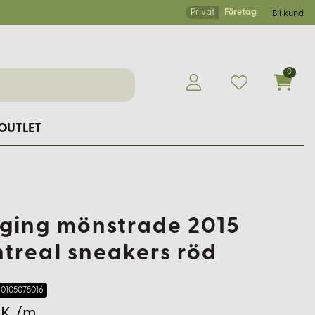
Privat
Företag
Bli kund
0
OUTLET
ging mönstrade 2015
treal sneakers röd
0105075016
EK /m