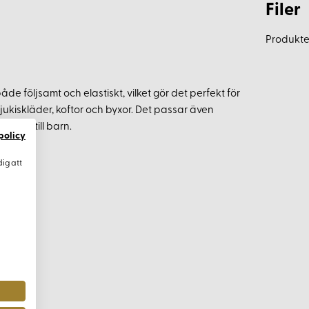
Filer
Produkten
de följsamt och elastiskt, vilket gör det perfekt för
ukiskläder, koftor och byxor. Det passar även
sdress till barn.
policy
dig att