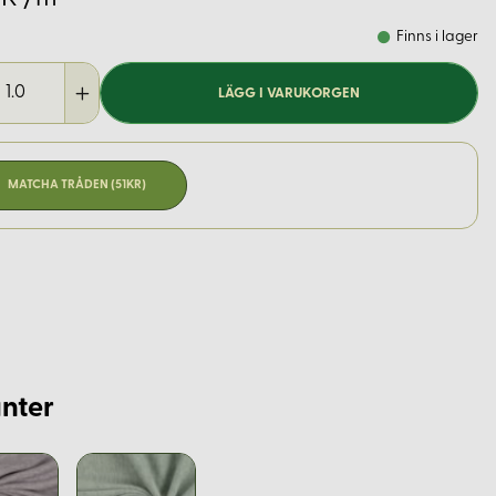
Finns i lager
LÄGG I VARUKORGEN
MATCHA TRÅDEN (51KR)
nter