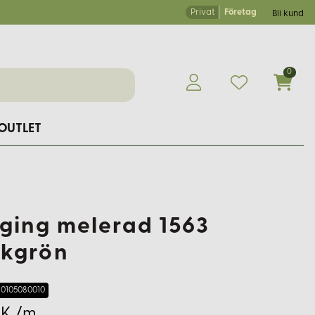
Privat
Företag
Bli kund
0
OUTLET
ging melerad 1563
kgrön
0105080010
EK /m