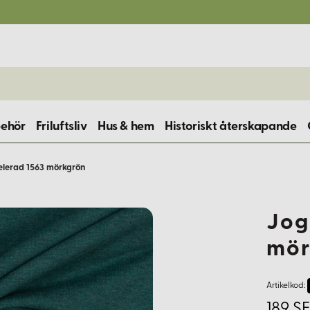
behör
Friluftsliv
Hus & hem
Historiskt återskapande
lerad 1563 mörkgrön
Jog
mör
Artikelkod:
189 S