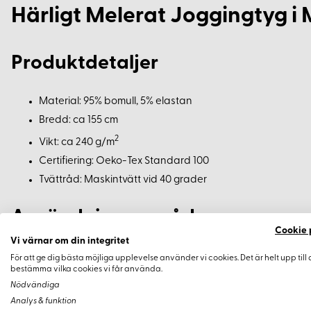
Härligt Melerat Joggingtyg i
Produktdetaljer
Material: 95% bomull, 5% elastan
Bredd: ca 155 cm
2
Vikt: ca 240 g/m
Certifiering: Oeko-Tex Standard 100
Tvättråd: Maskintvätt vid 40 grader
Användningsområden
Cookie 
Vi värnar om din integritet
Detta melerade tyg i en djup mörkgrön nyans är idealiskt för o
För att ge dig bästa möjliga upplevelse använder vi cookies. Det är helt upp till 
bestämma vilka cookies vi får använda.
Mjukiskläder
Nödvändiga
Analys & funktion
Koftor