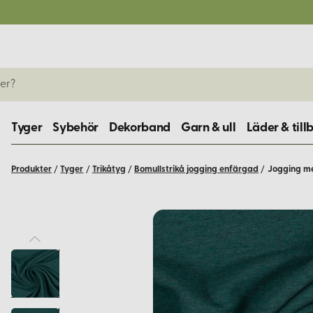
Tyger
Sybehör
Dekorband
Garn & ull
Läder & till
Produkter
/
Tyger
/
Trikåtyg
/
Bomullstrikå jogging enfärgad
/
Jogging me