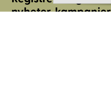
nyheter, kampanjer
mer.
Ange din E-post:
Registrera mig på Korps.se nyhetsbrev för att få erbjudanden,
information. Genom att registrera dig för att ta emot e-post
Korps godkänner du vår
integritetspolicy
. Vi behandlar din i
ansvarsfullt. Avsluta prenumerationen när som helst.