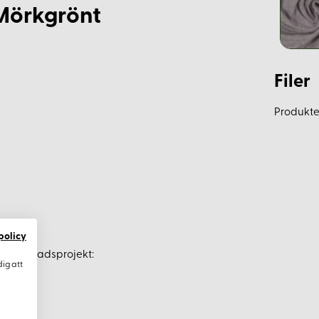
 Mörkgrönt
Filer
Produkten
policy
lika sömnadsprojekt:
dig att