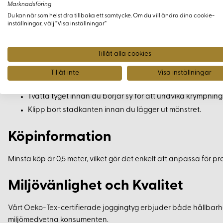
Marknadsföring
Byxor
Du kan när som helst dra tillbaka ett samtycke. Om du vill ändra dina cookie-
Jackor och tröjor för husdjur
inställningar, välj “Visa inställningar”
Den lätt flossade avigsidan ger en extra känsla av värme och k
Tillåt alla cookies
Praktiska Tips
Tillåt inte
Visa inställningar
Tvätta tyget innan du börjar sy för att undvika krympning
Klipp bort stadkanten innan du lägger ut mönstret.
Köpinformation
Minsta köp är 0,5 meter, vilket gör det enkelt att anpassa för proj
Miljövänlighet och Kvalitet
Vårt Oeko-Tex-certifierade joggingtyg erbjuder både hållbarhet
miljömedvetna konsumenten.