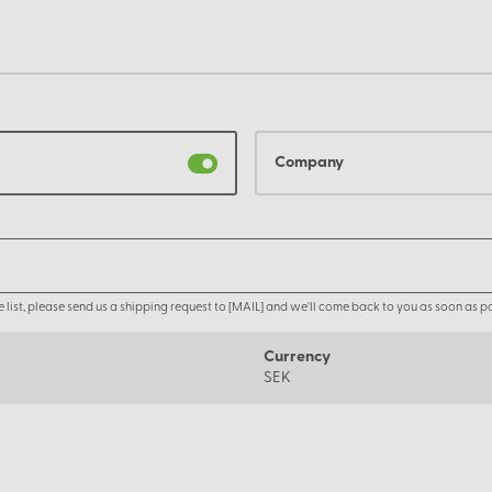
Company
the list, please send us a shipping request to [MAIL] and we'll come back to you as soon as po
Currency
SEK
Om oss