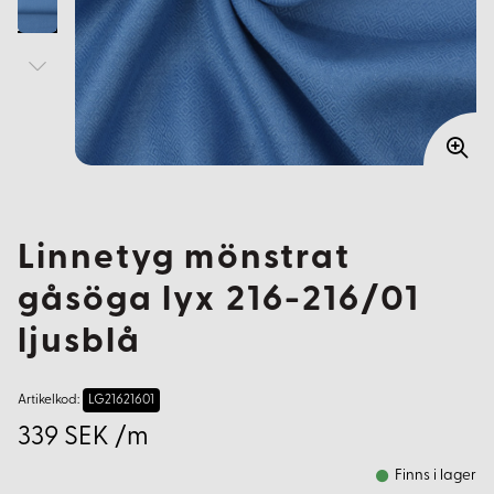
Linnetyg mönstrat
gåsöga lyx 216-216/01
ljusblå
Artikelkod:
LG21621601
339 SEK /m
Finns i lager