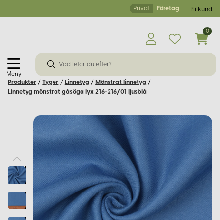
Privat
Företag
Bli kund
0
Meny
Produkter
/
Tyger
/
Linnetyg
/
Mönstrat linnetyg
/
Linnetyg mönstrat gåsöga lyx 216-216/01 ljusblå