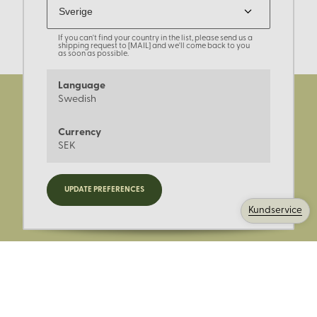
If you can't find your country in the list, please send us a
shipping request to [MAIL] and we'll come back to you
as soon as possible.
Language
Swedish
Currency
SEK
Registrera dig för nyheter,
UPDATE PREFERENCES
kampanjer och mer.
Kundservice
Ange din E-post: