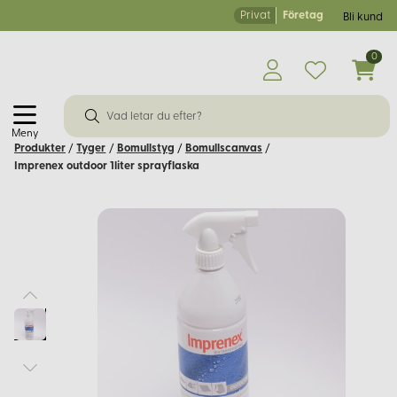
Privat
Företag
Bli kund
0
Meny
Produkter
/
Tyger
/
Bomullstyg
/
Bomullscanvas
/
Imprenex outdoor 1liter sprayflaska