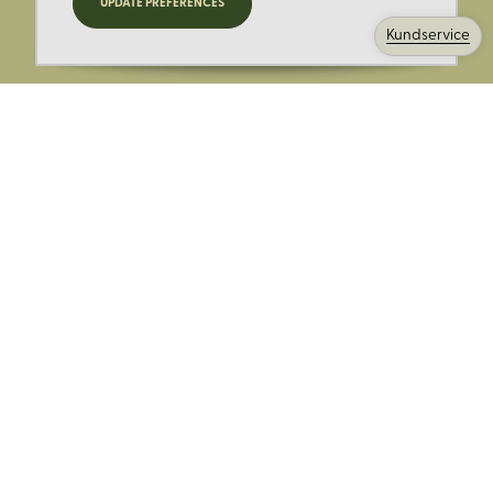
UPDATE PREFERENCES
kampanjer och mer.
Kundservice
Ange din E-post:
Registrera mig på Korps.se nyhetsbrev för att få erbjudanden,
nyheter och information. Genom att registrera dig för att ta emot
e-postmeddelanden från Korps godkänner du vår
integritetspolicy
. Vi behandlar din information ansvarsfullt.
Avsluta prenumerationen när som helst.
Skicka