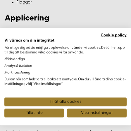
Flaggor
Applicering
Imprenex tygimpregnering kan appliceras med
Cookie policy
spraymunstycke, pensel eller roller, vilket ger flexibilitet
Vi värnar om din integritet
beroende på textilens egenskaper och personligt tycke.
För att ge dig bästa möjliga upplevelse använder vi cookies. Det är helt upp
Produkten innehåller vax och lågaromatisk lacknafta.
till dig att bestämma vilka cookies vi får använda.
Nödvändiga
Effektivitet
Analys & funktion
Marknadsföring
Du kan när som helst dra tillbaka ett samtycke. Om du vill ändra dina cookie-
En liter Imprenex Outdoor räcker för att impregnera cirka 3-4
inställningar, välj “Visa inställningar”
2
m
, beroende på textilens tjocklek och absorptionsförmåga.
Vid hög absorption kan impregneringen spädas med
Tillåt alla cookies
lacknafta.
Tillåt inte
Visa inställningar
Säkerhetsanvisningar