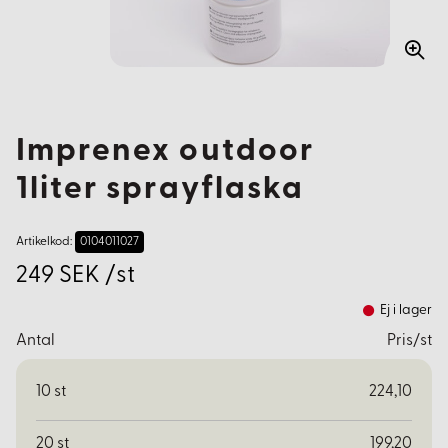
Imprenex outdoor
1liter sprayflaska
Artikelkod:
0104011027
249 SEK /st
Ej i lager
Antal
Pris/st
10
st
224,10
20
st
199,20