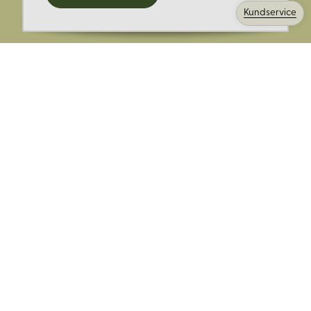
kampanjer och mer.
Kundservice
Ange din E-post:
Registrera mig på Korps.se nyhetsbrev för att få erbjudanden,
nyheter och information. Genom att registrera dig för att ta emot
e-postmeddelanden från Korps godkänner du vår
integritetspolicy
. Vi behandlar din information ansvarsfullt.
Avsluta prenumerationen när som helst.
Skicka