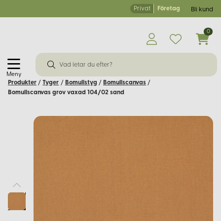
Privat
Företag
Bli kund
0
Meny
Produkter
/
Tyger
/
Bomullstyg
/
Bomullscanvas
/
Bomullscanvas grov vaxad 104/02 sand