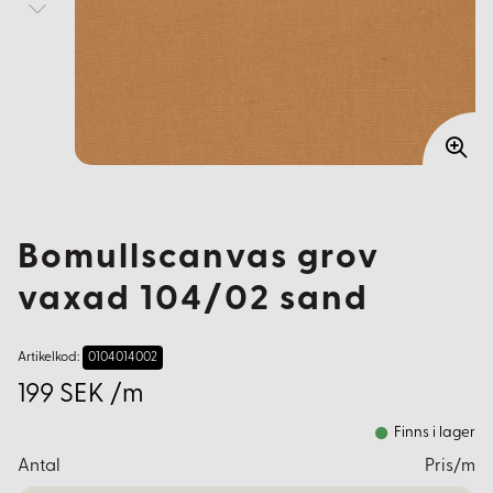
Bomullscanvas grov
vaxad 104/02 sand
Artikelkod:
0104014002
199 SEK /m
Finns i lager
Antal
Pris/m