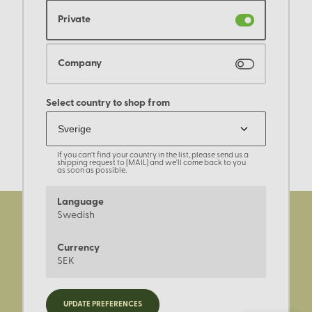
Private
Company
Select country to shop from
If you can't find your country in the list, please send us a
shipping request to [MAIL] and we'll come back to you
as soon as possible.
Language
Swedish
Currency
SEK
Registrera dig för nyheter,
UPDATE PREFERENCES