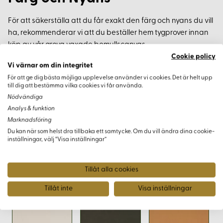
För att säkerställa att du får exakt den färg och nyans du vill
ha, rekommenderar vi att du beställer hem tygprover innan
köp av vår grova vaxade bomullscanvas.
Cookie policy
Vi värnar om din integritet
Köp och Leverans
För att ge dig bästa möjliga upplevelse använder vi cookies. Det är helt upp
till dig att bestämma vilka cookies vi får använda.
Våra rullar är 19,5 meter långa. Vid köp av större längder kan
Nödvändiga
vi inte garantera att de levereras som en sammanhängande
Analys & funktion
längd. Minsta köp för metervara hos Korps är 0,5 meter.
Marknadsföring
Du kan när som helst dra tillbaka ett samtycke. Om du vill ändra dina cookie-
inställningar, välj “Visa inställningar”
Varianter
Tillåt alla cookies
Tillåt inte
Visa inställningar