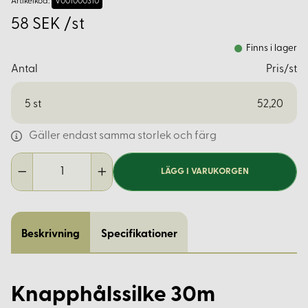
Artikelkod:
V001000310
58 SEK /st
Finns i lager
Antal
Pris/st
5
st
52,20
Gäller endast samma storlek och färg
LÄGG I VARUKORGEN
Beskrivning
Specifikationer
Knapphålssilke 30m