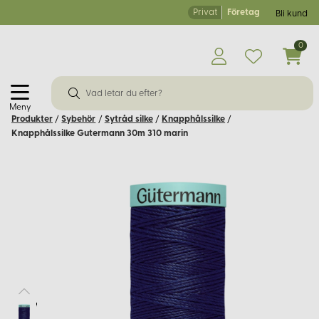
Privat
Företag
Bli kund
0
Meny
Produkter
/
Sybehör
/
Sytråd silke
/
Knapphålssilke
/
Knapphålssilke Gutermann 30m 310 marin