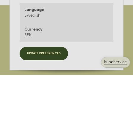
Language
Swedish
Currency
SEK
Registrera dig för nyheter,
UPDATE PREFERENCES
kampanjer och mer.
Kundservice
Ange din E-post: