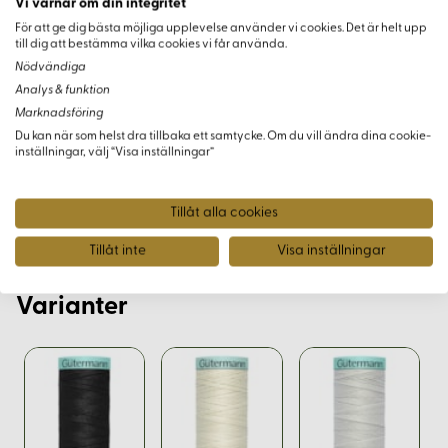
Vi värnar om din integritet
Miljövänligt och biologiskt nedbrytbart
För att ge dig bästa möjliga upplevelse använder vi cookies. Det är helt upp
till dig att bestämma vilka cookies vi får använda.
Beställ Ditt Knapphålssilke Nu
Nödvändiga
Analys & funktion
Oavsett om du arbetar på handgjorda kläder eller
Marknadsföring
dekorerar hemtextilier, är vårt knapphålssilke ett ovärderligt
Du kan när som helst dra tillbaka ett samtycke. Om du vill ändra dina cookie-
inställningar, välj “Visa inställningar”
tillbehör för ditt nästa projekt. Beställ nu för att uppleva
skönheten och kvaliteten som endast äkta silke kan
erbjuda.
Tillåt alla cookies
Tillåt inte
Visa inställningar
Varianter