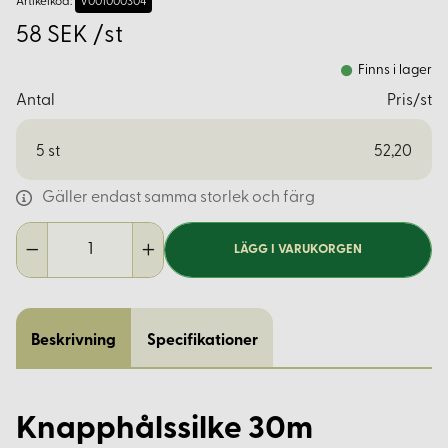
Artikelkod:
V001000304
58 SEK /st
Finns i lager
Antal
Pris/st
5
st
52,20
Gäller endast samma storlek och färg
LÄGG I VARUKORGEN
Beskrivning
Specifikationer
Knapphålssilke 30m