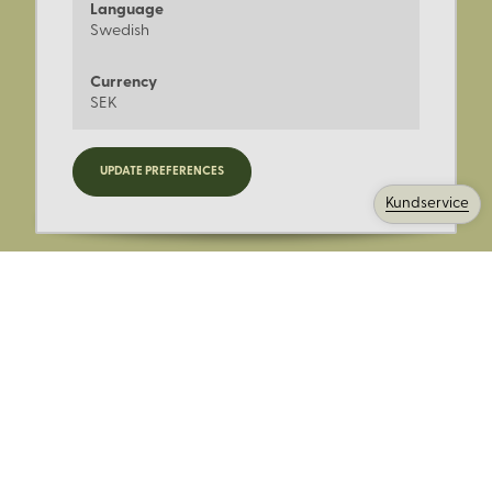
Language
Swedish
Currency
SEK
Registrera dig för nyheter,
UPDATE PREFERENCES
kampanjer och mer.
Kundservice
Ange din E-post:
Registrera mig på Korps.se nyhetsbrev för att få erbjudanden,