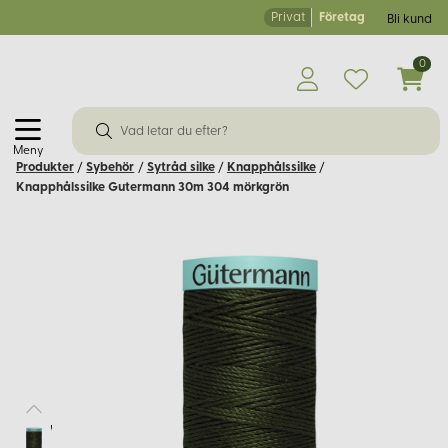
Privat
Företag
Bli kund
0
Meny
Produkter
/
Sybehör
/
Sytråd silke
/
Knapphålssilke
/
Knapphålssilke Gutermann 30m 304 mörkgrön