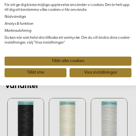
För att ge dig bästa möjliga upplevelse använder vi cookies. Det är helt upp
Biologiskt nedbrytbart
till dig att bestämma vilka cookies vi får använda.
Nödvändiga
Köp ditt Knapphålssilke Idag
Analys & funktion
Marknadsföring
Vare sig du syr handgjorda klädesplagg eller dekorerar
Du kan när som helst dra tillbaka ett samtycke. Om du vill ändra dina cookie-
textilier, är vårt knapphålssilke ett måste för ditt nästa
inställningar, välj “Visa inställningar”
projekt. Beställ idag för att börja skapa med den skönhet
och kvalitet som bara äkta silke kan erbjuda.
Tillåt alla cookies
Tillåt inte
Visa inställningar
Varianter