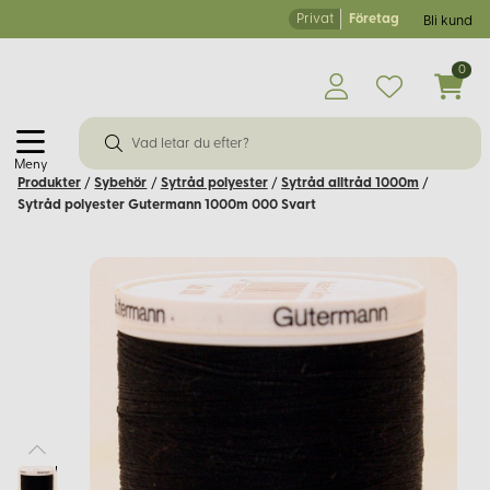
Privat
Företag
Bli kund
0
Meny
Produkter
/
Sybehör
/
Sytråd polyester
/
Sytråd alltråd 1000m
/
Sytråd polyester Gutermann 1000m 000 Svart