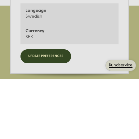
Language
Swedish
Currency
SEK
Registrera dig för nyheter,
UPDATE PREFERENCES
kampanjer och mer.
Kundservice
Ange din E-post: