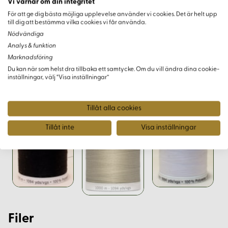
Vi värnar om din integritet
Vid användning med nya tyger som kan krympa vid tvätt
För att ge dig bästa möjliga upplevelse använder vi cookies. Det är helt upp
rekommenderas att tvätta tyget först, eftersom tråden inte
till dig att bestämma vilka cookies vi får använda.
krymper i tvätten.
Nödvändiga
Analys & funktion
Marknadsföring
Du kan när som helst dra tillbaka ett samtycke. Om du vill ändra dina cookie-
inställningar, välj “Visa inställningar”
Varianter
Tillåt alla cookies
Tillåt inte
Visa inställningar
Filer