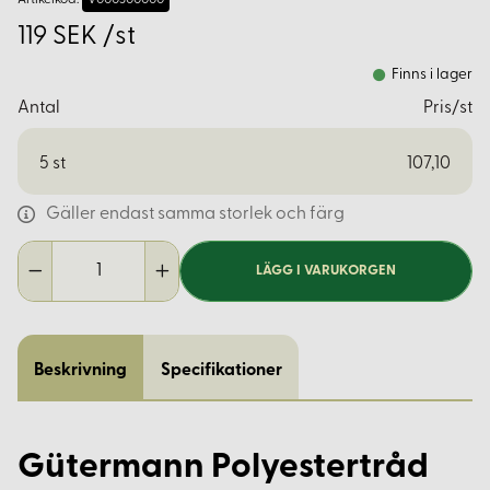
119 SEK /st
Finns i lager
Antal
Pris/st
5
st
107,10
Gäller endast samma storlek och färg
LÄGG I VARUKORGEN
Beskrivning
Specifikationer
Gütermann Polyestertråd