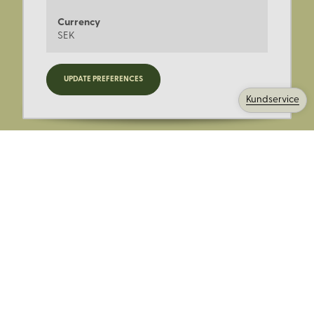
Currency
SEK
Registrera dig för nyheter,
UPDATE PREFERENCES
kampanjer och mer.
Kundservice
Ange din E-post:
Registrera mig på Korps.se nyhetsbrev för att få erbjudanden,
nyheter och information. Genom att registrera dig för att ta emot
e-postmeddelanden från Korps godkänner du vår