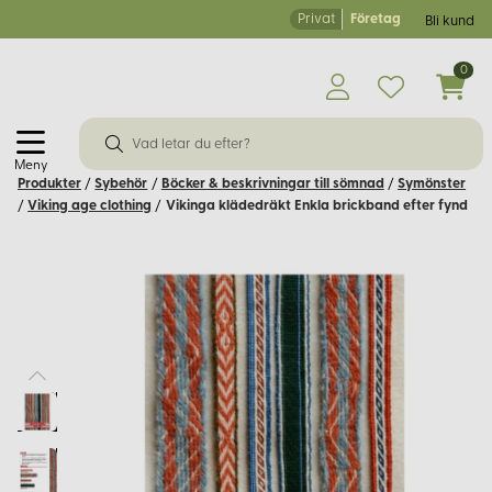
Privat
Företag
Bli kund
0
Meny
Produkter
/
Sybehör
/
Böcker & beskrivningar till sömnad
/
Symönster
/
Viking age clothing
/
Vikinga klädedräkt Enkla brickband efter fynd