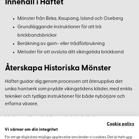
Innehåll i Häftet
Mönster från Birka, Kaupang, Island och Oseberg
Grundläggande instruktioner för att trä
brickbandsbrickor
Beräkning av garn- eller trådförbrukning
Metoder för att avsluta ditt vikingatida brickband
Återskapa Historiska Mönster
Häftet guidar dig genom processen att återuppliva det
unika hantverk som prydde vikingatidens kläder, med enkla
tekniker och tydliga instruktioner för både nybörjare och
erfarna vävare.
Kulturell och Historisk Inblick
Cookie policy
Vi värnar om din integritet
Förutom tekniska instruktioner får du även kulturell och
För att ge dig bästa möjliga upplevelse använder vi cookies. Det är helt upp