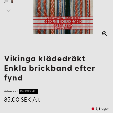
Vikinga klädedräkt
Enkla brickband efter
fynd
Artikelkod:
0200000421
85,00 SEK /st
Ej i lager