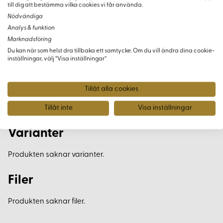
historisk bakgrundsinformation som ger ett djupare
till dig att bestämma vilka cookies vi får använda.
sammanhang för varje mönster och teknik.
Nödvändiga
Analys & funktion
Kreativt Återbruk
Marknadsföring
Du kan när som helst dra tillbaka ett samtycke. Om du vill ändra dina cookie-
Med detaljerade mönster och tips blir du inspirerad att
inställningar, välj “Visa inställningar”
skapa autentiska och dekorativa band som lyfter fram
historien i moderna eller traditionella textila projekt.
Tillåt alla cookies
Tillåt inte
Visa inställningar
Varianter
Produkten saknar varianter.
Filer
Produkten saknar filer.