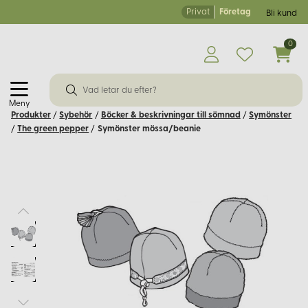
Privat
Företag
Bli kund
0
Meny
Produkter
/
Sybehör
/
Böcker & beskrivningar till sömnad
/
Symönster
/
The green pepper
/
Symönster mössa/beanie