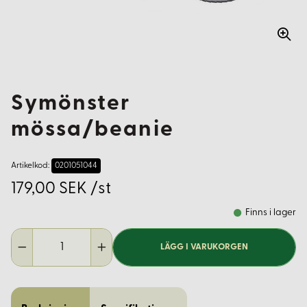
Symönster
mössa/beanie
Artikelkod:
0201051044
179,00 SEK /st
Finns i lager
LÄGG I VARUKORGEN