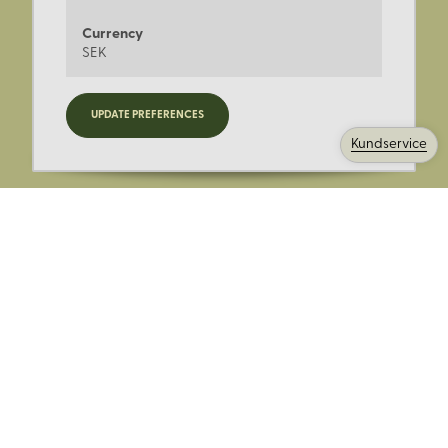
Currency
SEK
Registrera dig för nyheter,
UPDATE PREFERENCES
kampanjer och mer.
Kundservice
Ange din E-post:
Registrera mig på Korps.se nyhetsbrev för att få erbjudanden,
nyheter och information. Genom att registrera dig för att ta emot
e-postmeddelanden från Korps godkänner du vår