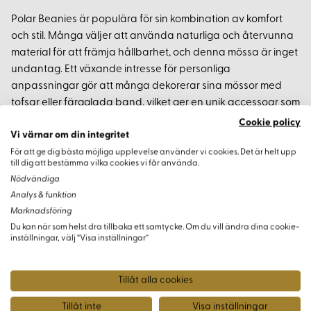
Polar Beanies är populära för sin kombination av komfort
och stil. Många väljer att använda naturliga och återvunna
material för att främja hållbarhet, och denna mössa är inget
undantag. Ett växande intresse för personliga
anpassningar gör att många dekorerar sina mössor med
tofsar eller färgglada band, vilket ger en unik accessoar som
passar perfekt för kalla väderlekar. Under 2023 ser vi ett
Cookie policy
Vi värnar om din integritet
starkt fokus på hållbar modeproduktion, där DIY-projekt
som dessa bidrar till en klimatmedveten garderob.
För att ge dig bästa möjliga upplevelse använder vi cookies. Det är helt upp
till dig att bestämma vilka cookies vi får använda.
Nödvändiga
Analys & funktion
Marknadsföring
Varianter
Du kan när som helst dra tillbaka ett samtycke. Om du vill ändra dina cookie-
inställningar, välj “Visa inställningar”
Tillåt alla cookies
Tillåt inte
Visa inställningar