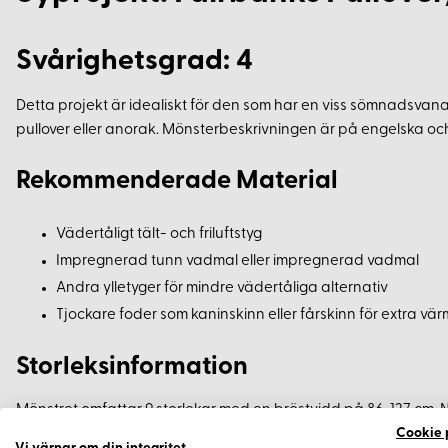
Svårighetsgrad: 4
Detta projekt är idealiskt för den som har en viss sömnadsvana 
pullover eller anorak. Mönsterbeskrivningen är på engelska och 
Rekommenderade Material
Vädertåligt tält- och friluftstyg
Impregnerad tunn vadmal eller impregnerad vadmal
Andra ylletyger för mindre vädertåliga alternativ
Tjockare foder som kaninskinn eller fårskinn för extra vä
Storleksinformation
Mönstret omfattar 9 storlekar med en bröstvidd på 86-127 cm. 
Cookie 
kan enkelt översättas till svenska mått genom en internetsöknin