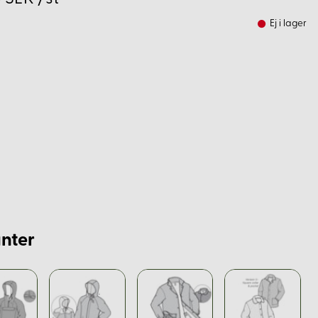
Ej i lager
nter