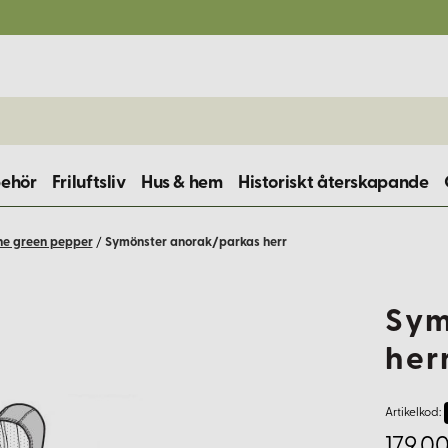
behör
Friluftsliv
Hus & hem
Historiskt återskapande
he green pepper
/
Symönster anorak/parkas herr
Sym
her
Artikelkod:
179,00