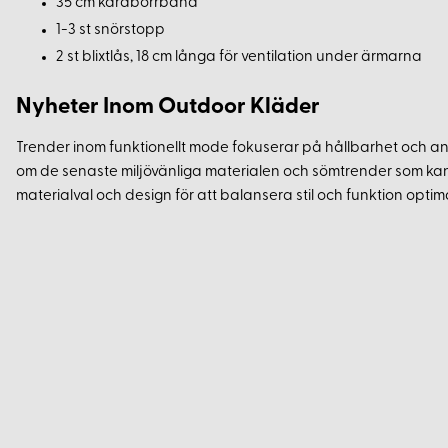
35 cm kardborrband
1-3 st snörstopp
2 st blixtlås, 18 cm långa för ventilation under ärmarna
Nyheter Inom Outdoor Kläder
Trender inom funktionellt mode fokuserar på hållbarhet och 
om de senaste miljövänliga materialen och sömtrender som kan
materialval och design för att balansera stil och funktion optima