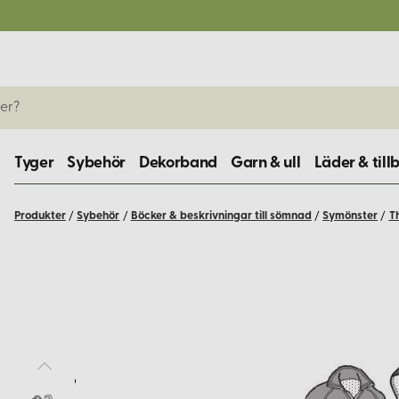
Tyger
Sybehör
Dekorband
Garn & ull
Läder & till
Produkter
/
Sybehör
/
Böcker & beskrivningar till sömnad
/
Symönster
/
T