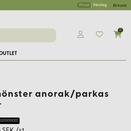
Privat
Företag
Bli kund
0
OUTLET
önster anorak/parkas
r
0201051020
 SEK /st