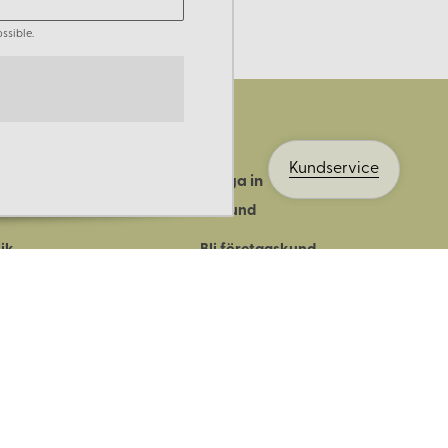
ssible.
Kundservice
Logga in
ts historia
Bli kund
ik
Bli företagskund
ort
Köpvillkor
Integritetspolicy
Säkerhet & cookies