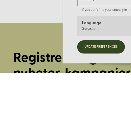
If you can't find your country in 
Language
Swedish
UPDATE PREFERENCES
Registrera dig för
nyheter, kampanjer
mer.
Ange din E-post: