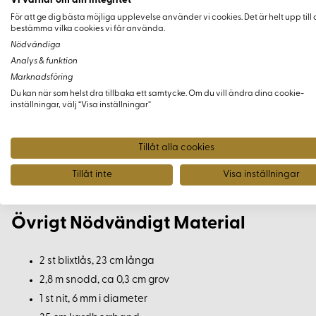
Vi värnar om din integritet
För att ge dig bästa möjliga upplevelse använder vi cookies. Det är helt upp till 
Tygåtgång
bestämma vilka cookies vi får använda.
Nödvändiga
Tygåtgången beror på om du syr anoraken med eller utan luva o
Analys & funktion
Marknadsföring
Kort modell:
Du kan när som helst dra tillbaka ett samtycke. Om du vill ändra dina cookie-
inställningar, välj “Visa inställningar”
Med luva
- Storlek 34-42: 2,7 m, Storlek 44-50: 2,8 m
Utan luva
- Båda storlekar: 2,2 m
Tillåt alla cookies
Lång modell:
Med luva
- Storlek 34-42: 2,9 m, Storlek 44-50: 3,2 m
Tillåt inte
Visa inställningar
Utan luva
- Båda storlekar: 2,7 m
Övrigt Nödvändigt Material
2 st blixtlås, 23 cm långa
2,8 m snodd, ca 0,3 cm grov
1 st nit, 6 mm i diameter