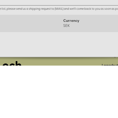
the list, please send us a shipping request to [MAIL] and we'll come back to you as soon as po
Currency
SEK
Om oss
Företage
 och
Lagerbut
Presentk