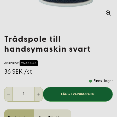
Trådspole till
handsymaskin svart
Artikelkod:
VA0000301
36 SEK /st
Finns i lager
LÄGG I VARUKORGEN