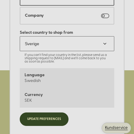
Company
Select country to shop from
If you can't find your country in the list, please send us a
shipping request to [MAIL] and we'll come back to you
as soon as possible.
Language
Swedish
Currency
SEK
Registrera dig för nyheter,
UPDATE PREFERENCES
kampanjer och mer.
Kundservice