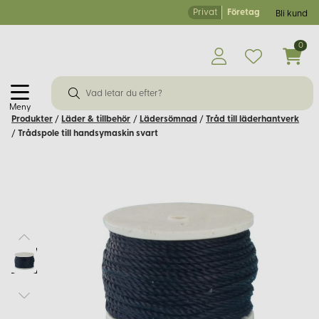
Privat
Företag
Bli kund
0
Meny
Produkter
/
Läder & tillbehör
/
Lädersömnad
/
Tråd till läderhantverk
/
Trådspole till handsymaskin svart