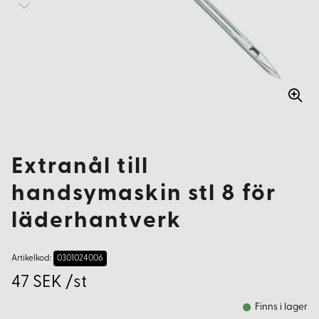
Extranål till
handsymaskin stl 8 för
läderhantverk
Artikelkod:
0301024006
47 SEK /st
Finns i lager