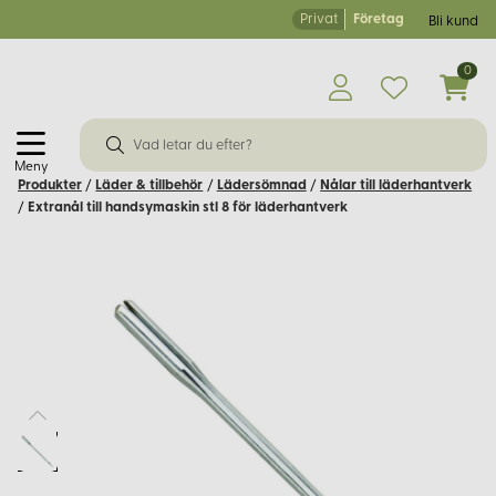
Privat
Företag
Bli kund
0
Meny
Produkter
/
Läder & tillbehör
/
Lädersömnad
/
Nålar till läderhantverk
/
Extranål till handsymaskin stl 8 för läderhantverk