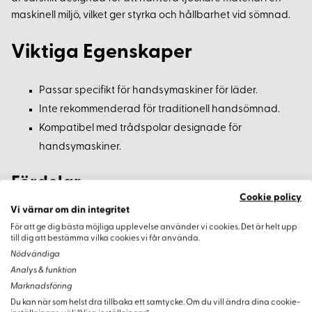
maskinell miljö, vilket ger styrka och hållbarhet vid sömnad.
Viktiga Egenskaper
Passar specifikt för handsymaskiner för läder.
Inte rekommenderad för traditionell handsömnad.
Kompatibel med trådspolar designade för
handsymaskiner.
Fördelar
Cookie policy
Vi värnar om din integritet
Genom att använda denna reservnål med din
För att ge dig bästa möjliga upplevelse använder vi cookies. Det är helt upp
handsymaskin kan du säkerställa en jämn och effektiv
till dig att bestämma vilka cookies vi får använda.
sömnadsupplevelse, samtidigt som du skyddar maskinens
Nödvändiga
funktionalitet och resultatkvalitet.
Analys & funktion
Marknadsföring
Du kan när som helst dra tillbaka ett samtycke. Om du vill ändra dina cookie-