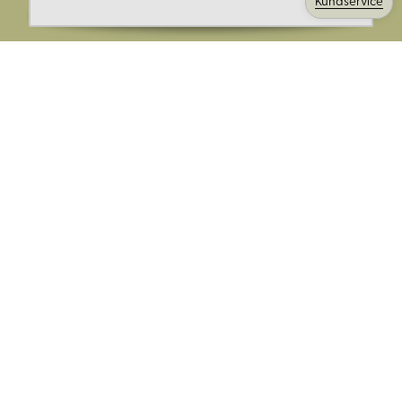
Kundservice
Ange din E-post:
Registrera mig på Korps.se nyhetsbrev för att få erbjudanden,
nyheter och information. Genom att registrera dig för att ta emot
e-postmeddelanden från Korps godkänner du vår
integritetspolicy
. Vi behandlar din information ansvarsfullt.
Avsluta prenumerationen när som helst.
Skicka