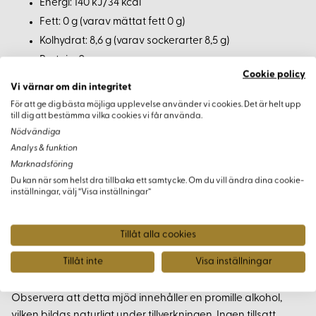
Energi: 140 kJ/34 kcal
Fett: 0 g (varav mättat fett 0 g)
Kolhydrat: 8,6 g (varav sockerarter 8,5 g)
Protein: 0 g
Cookie policy
Salt: 0 g
Vi värnar om din integritet
För att ge dig bästa möjliga upplevelse använder vi cookies. Det är helt upp
Ursprung
till dig att bestämma vilka cookies vi får använda.
Nödvändiga
Äpplen från EU.
Analys & funktion
Marknadsföring
Extra Serveringstips
Du kan när som helst dra tillbaka ett samtycke. Om du vill ändra dina cookie-
inställningar, välj “Visa inställningar”
För en extra historisk känsla rekommenderas att servera
mjödet i våra vikingatida trattbägare.
Tillåt alla cookies
Tillåt inte
Visa inställningar
Notering
Observera att detta mjöd innehåller en promille alkohol,
vilken bildas naturligt under tillverkningen. Ingen tillsatt