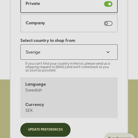
Private
Company
Select country to shop from
If you can't find your country in the list, please send us a
shipping request to [MAIL] and we'll come back to you
as soon as possible.
Language
Swedish
Currency
SEK
Registrera dig för nyheter,
UPDATE PREFERENCES
kampanjer och mer.