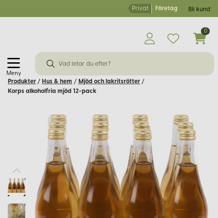
Privat
Företag
Bli kund
0
Meny
Produkter
/
Hus & hem
/
Mjöd och lakritsrötter
/
Korps alkoholfria mjöd 12-pack