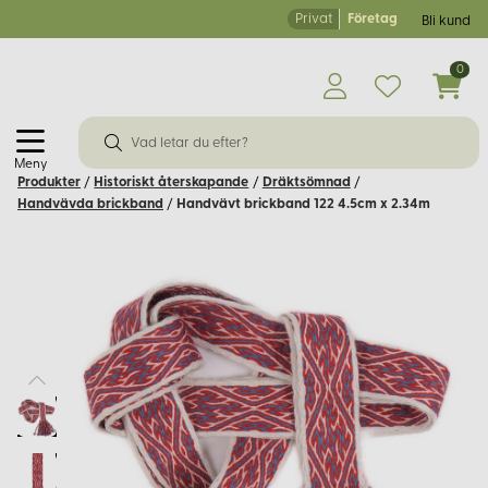
Privat
Företag
Bli kund
0
Meny
Produkter
/
Historiskt återskapande
/
Dräktsömnad
/
Handvävda brickband
/
Handvävt brickband 122 4.5cm x 2.34m