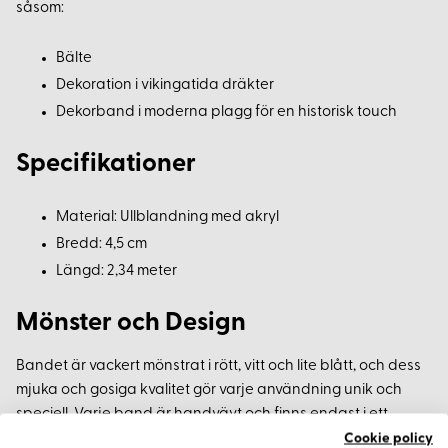
såsom:
Bälte
Dekoration i vikingatida dräkter
Dekorband i moderna plagg för en historisk touch
Specifikationer
Material: Ullblandning med akryl
Bredd: 4,5 cm
Längd: 2,34 meter
Mönster och Design
Bandet är vackert mönstrat i rött, vitt och lite blått, och dess
mjuka och gosiga kvalitet gör varje användning unik och
speciell. Varje band är handvävt och finns endast i ett
exemplar, vilket ger en känsla av exklusivitet och autenticitet.
Cookie policy