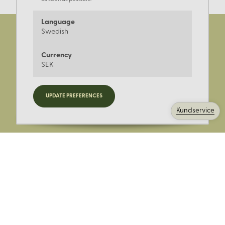
Language
Swedish
Currency
SEK
Registrera dig för nyheter,
UPDATE PREFERENCES
kampanjer och mer.
Kundservice
Ange din E-post: