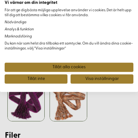
Vi värnar om din integritet
För att ge dig bästa möjliga upplevelse använder vi cookies. Det är helt upp
till dig att bestämma vilka cookies vi får använda.
Nödvändiga
Varianter
Analys & funktion
Marknadsföring
Du kan när som helst dra tillbaka ett samtycke. Om du vill ändra dina cookie-
inställningar, välj “Visa inställningar”
Tillåt alla cookies
Tillåt inte
Visa inställningar
Filer