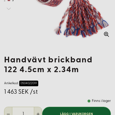
Handvävt brickband
122 4.5cm x 2.34m
Artikelkod:
0504022019
1 463 SEK /st
Finns i lager
LÄGG I VARUKORGEN