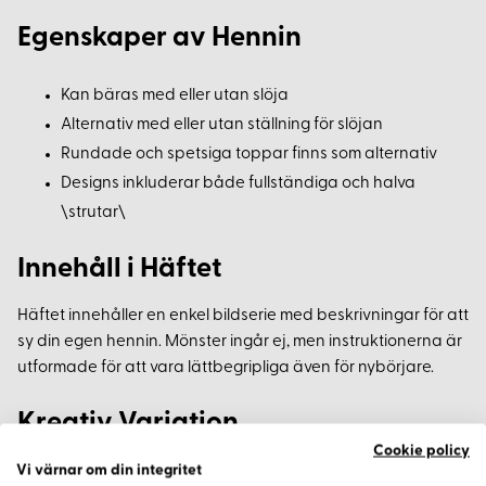
Egenskaper av Hennin
Kan bäras med eller utan slöja
Alternativ med eller utan ställning för slöjan
Rundade och spetsiga toppar finns som alternativ
Designs inkluderar både fullständiga och halva
\strutar\
Innehåll i Häftet
Häftet innehåller en enkel bildserie med beskrivningar för att
sy din egen hennin. Mönster ingår ej, men instruktionerna är
utformade för att vara lättbegripliga även för nybörjare.
Kreativ Variation
Cookie policy
Olika varianter av hennin kan skapas beroende på
Vi värnar om din integritet