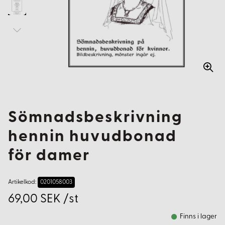
Sömnadsbeskrivning
hennin huvudbonad
för damer
Artikelkod:
0201058003
69,00 SEK /st
Finns i lager