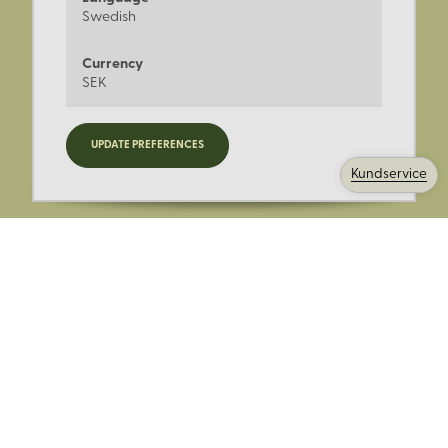
Swedish
Currency
SEK
Registrera dig för nyheter,
UPDATE PREFERENCES
kampanjer och mer.
Kundservice
Ange din E-post:
Registrera mig på Korps.se nyhetsbrev för att få erbjudanden,
nyheter och information. Genom att registrera dig för att ta emot