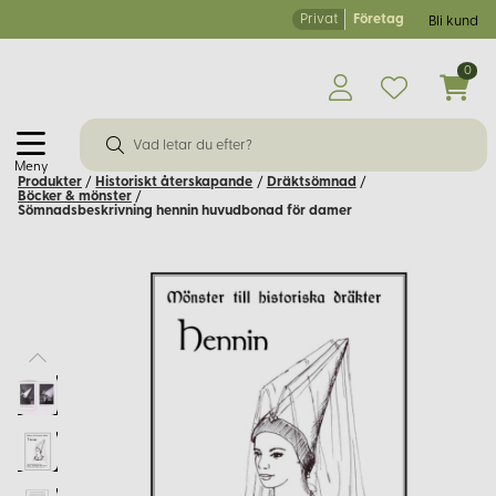
Privat
Företag
Bli kund
0
Meny
Produkter
/
Historiskt återskapande
/
Dräktsömnad
/
Böcker & mönster
/
Sömnadsbeskrivning hennin huvudbonad för damer