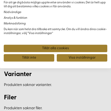
komplexiteten du väljer, och det finns möjlighet att
För att ge dig bästa möjliga upplevelse använder vi cookies. Det är helt upp
till dig att bestämma vilka cookies vi får använda.
kombinera denna beskrivning med andra mönster i serien
Nödvändiga
för fler unika modeller.
Analys & funktion
Marknadsföring
Historisk Tidsanda
Du kan när som helst dra tillbaka ett samtycke. Om du vill ändra dina cookie-
inställningar, välj “Visa inställningar”
Med denna beskrivning kan du återskapa en viktig del av
medeltida mode och experimentera med olika design och
stilar som passar just dina behov och preferenser.
Tillåt alla cookies
Tillåt inte
Visa inställningar
Varianter
Produkten saknar varianter.
Filer
Produkten saknar filer.