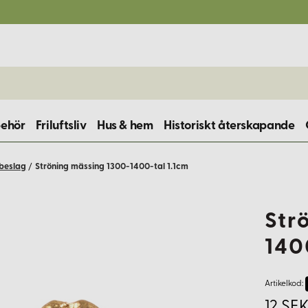
behör
Friluftsliv
Hus & hem
Historiskt återskapande
 beslag
/
Ströning mässing 1300-1400-tal 1.1cm
Str
140
Artikelkod:
12 SEK