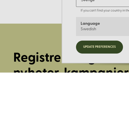
If you can't find your country in 
Language
Swedish
UPDATE PREFERENCES
Registrera dig för
nyheter, kampanjer
mer.
Ange din E-post: