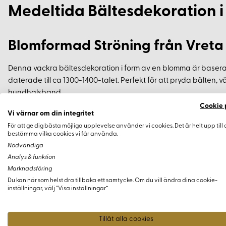
Medeltida Bältesdekoration i
Blomformad Ströning från Vreta 
Denna vackra bältesdekoration i form av en blomma är baserad
daterade till ca 1300-1400-talet. Perfekt för att pryda bälten, 
hundhalsband.
Cookie 
Vi värnar om din integritet
Produktdetaljer
För att ge dig bästa möjliga upplevelse använder vi cookies. Det är helt upp till 
bestämma vilka cookies vi får använda.
Material: Nickelsäker mässing
Nödvändiga
Analys & funktion
Diameter: 11 mm
Marknadsföring
Passar för läder upp till ca 4 mm tjockt
Du kan när som helst dra tillbaka ett samtycke. Om du vill ändra dina cookie-
inställningar, välj “Visa inställningar”
Användningsområden
Tillåt alla cookies
Bälten