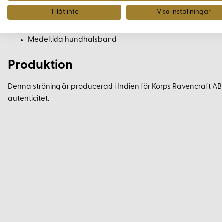
Tillåt inte
Visa inställningar
Väskor
Huvudbonader
Medeltida hundhalsband
Produktion
Denna ströning är producerad i Indien för Korps Ravencraft AB, v
autenticitet.