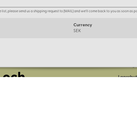
the list, please send us a shipping request to [MAIL] and we'll come back to you as soon as po
Currency
SEK
Om oss
Företage
 och
Lagerbut
Presentk