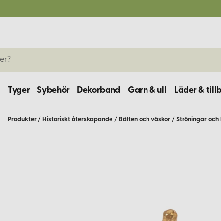
Tyger
Sybehör
Dekorband
Garn & ull
Läder & till
Produkter
/
Historiskt återskapande
/
Bälten och väskor
/
Ströningar och