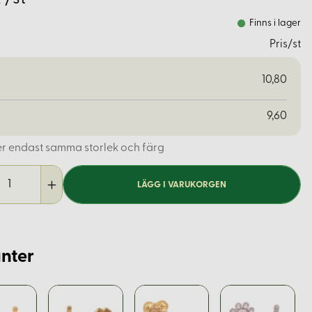
Finns i lager
Pris/st
10,80
9,60
er endast samma storlek och färg
LÄGG I VARUKORGEN
nter