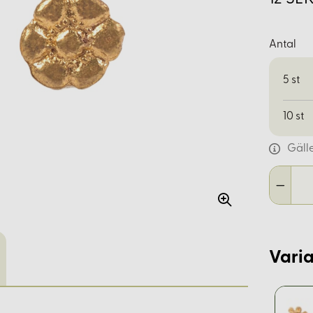
Antal
5
st
10
st
Gäll
Varia