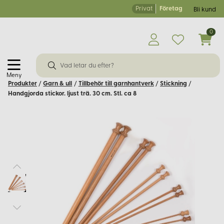
Privat
Företag
Bli kund
0
Meny
Produkter
/
Garn & ull
/
Tillbehör till garnhantverk
/
Stickning
/
Handgjorda stickor. ljust trä. 30 cm. Stl. ca 8