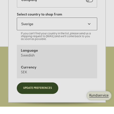
Company
Select country to shop from
If you can't find your country in the list, please send us a
shipping request to [MAIL] and we'll come back to you
as soon as possible.
Language
Swedish
Currency
SEK
Registrera dig för nyheter,
UPDATE PREFERENCES
kampanjer och mer.
Kundservice
Ange din E-post: