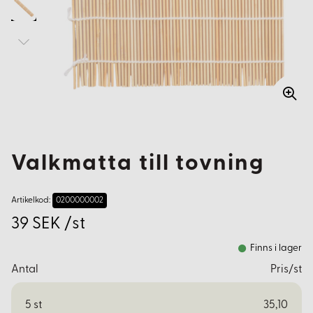
Valkmatta till tovning
Artikelkod:
0200000002
39 SEK /st
Finns i lager
Antal
Pris/st
5
st
35,10