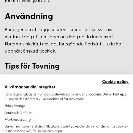
för ditt tovningsarbete.
Användning
Börja genom att lägga ut ullen i tunna sjok korsvis över
mattan. Lägg ett tunt lager och lägg nästa lager med
fibrerna vinkelrätt mot det föregående. Fortsätt tills du har
uppnått önskad tjocklek.
Tips för Tovning
Kom ihåg att längden och bredden på föremålet kommer att
Cookie policy
krympa när ullen tovas ihop. Tillsätt varmt vatten blandat
Vi värnar om din integritet
med såpa och rulla ihop bambumattan. Mattan kan sedan
För att ge dig bästa möjliga upplevelse använder vi cookies. Det är helt upp
till dig att bestämma vilka cookies vi får använda.
rullas med hjälp av händer eller fötter tills ullen har tovats
Nödvändiga
ihop till det önskade resultatet.
Analys & funktion
Marknadsföring
Du kan när som helst dra tillbaka ett samtycke. Om du vill ändra dina cookie-
inställningar, välj “Visa inställningar”