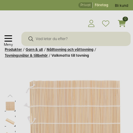
Privat
Företag
Bli kund
0
Meny
Produkter
/
Garn & ull
/
Nålltovning och våttovning
/
Tovningsnålar & tillbehör
/
Valkmatta till tovning