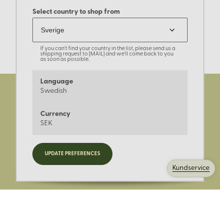
Select country to shop from
If you can't find your country in the list, please send us a
shipping request to [MAIL] and we'll come back to you
as soon as possible.
Language
Swedish
Currency
SEK
Registrera dig för nyheter,
UPDATE PREFERENCES
kampanjer och mer.
Kundservice
Ange din E-post: