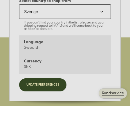
Select country to shop from
If you can't find your country in the list, please send us a
shipping request to [MAIL] and we'll come back to you
as soon as possible.
Language
Swedish
Currency
SEK
Registrera dig för nyheter,
UPDATE PREFERENCES
kampanjer och mer.
Kundservice
Ange din E-post: