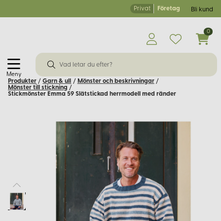
Privat
Företag
Bli kund
0
Meny
Produkter
/
Garn & ull
/
Mönster och beskrivningar
/
Mönster till stickning
/
Stickmönster Emma 59 Slätstickad herrmodell med ränder