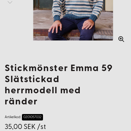
Stickmönster Emma 59
Slätstickad
herrmodell med
ränder
Artikelkod:
0201057032
35,00 SEK /st