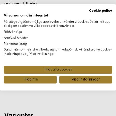
sektionen Tillbehör.
Cookie policy
Vi värnar om din integritet
Garnåtgång och Färgval
För att ge dig bästa möjliga upplevelse använder vi cookies. Det är helt upp
till dig att bestämma vilka cookies vi får använda.
Emma-garnet ger dig möjlighet att experimentera med
Nödvändiga
färger och mönster, vilket låter dig skapa plagg som är både
Analys & funktion
unika och personliga. Välj färger som uttrycker din egen stil
Marknadsföring
för att få ett resultat som verkligen sticker ut.
Du kan när som helst dra tillbaka ett samtycke. Om du vill ändra dina cookie-
inställningar, välj “Visa inställningar”
Instruktioner
Tillåt alla cookies
Använd de detaljerade instruktionerna för att sticka kläder
som är anpassade till din personliga stil. Genom att välja
Tillåt inte
Visa inställningar
olika mönster och färgkombinationer kan du sticka plagg
som både är funktionella och estetiskt tilltalande.
Varianter