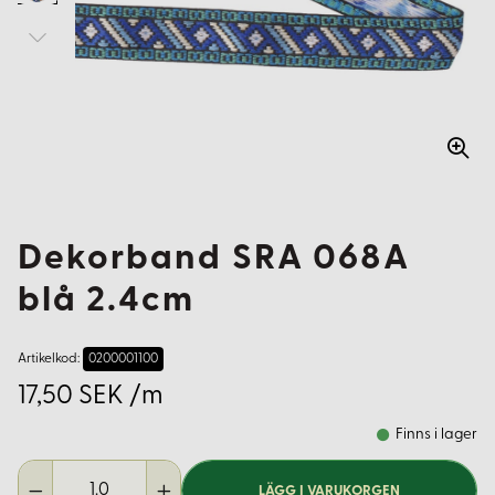
Dekorband SRA 068A
blå 2.4cm
Artikelkod:
0200001100
17,50 SEK /m
Finns i lager
LÄGG I VARUKORGEN