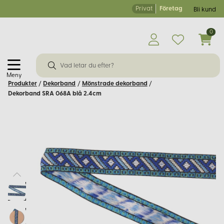
Privat
Företag
Bli kund
0
Meny
Produkter
/
Dekorband
/
Mönstrade dekorband
/
Dekorband SRA 068A blå 2.4cm