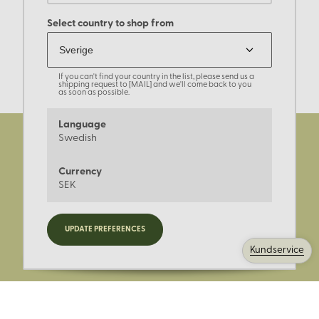
Select country to shop from
If you can't find your country in the list, please send us a
shipping request to [MAIL] and we'll come back to you
as soon as possible.
Language
Swedish
Currency
SEK
Registrera dig för nyheter,
UPDATE PREFERENCES
kampanjer och mer.
Kundservice
Ange din E-post: