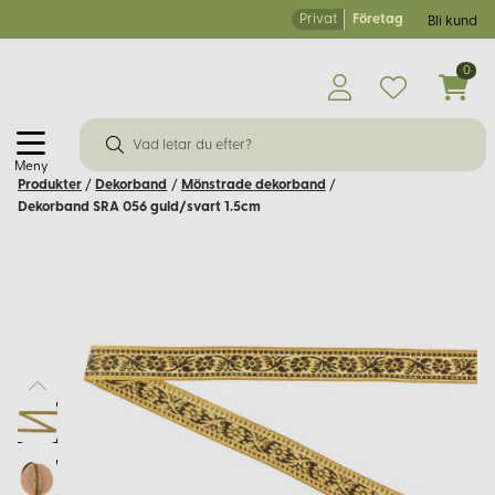
Privat
Företag
Bli kund
0
Meny
Produkter
/
Dekorband
/
Mönstrade dekorband
/
Dekorband SRA 056 guld/svart 1.5cm