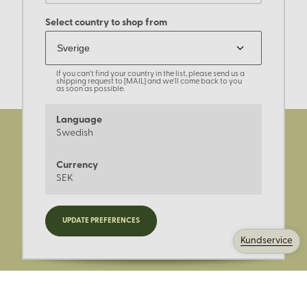
Select country to shop from
If you can't find your country in the list, please send us a
shipping request to [MAIL] and we'll come back to you
as soon as possible.
Language
Swedish
Currency
SEK
Registrera dig för nyheter,
UPDATE PREFERENCES
kampanjer och mer.
Kundservice
Ange din E-post: