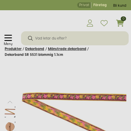
Privat
Företag
Bli kund
0
Meny
Produkter
/
Dekorband
/
Mönstrade dekorband
/
Dekorband SR 5531 blommig 1.1cm