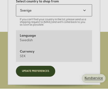
Select country to shop from
If you can't find your country in the list, please send us a
shipping request to [MAIL] and we'll come back to you
as soon as possible.
Language
Swedish
Currency
SEK
Registrera dig för nyheter,
UPDATE PREFERENCES
kampanjer och mer.
Kundservice
Ange din E-post: