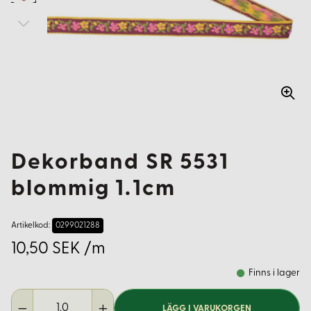
Dekorband SR 5531
blommig 1.1cm
Artikelkod:
0299021288
10,50 SEK /m
Finns i lager
LÄGG I VARUKORGEN