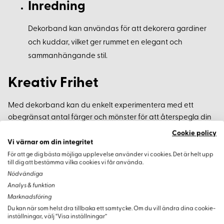
Inredning
Dekorband kan användas för att dekorera gardiner
och kuddar, vilket ger rummet en elegant och
sammanhängande stil.
Kreativ Frihet
Med dekorband kan du enkelt experimentera med ett
obegränsat antal färger och mönster för att återspegla din
personliga stil. De är lätta att använda och erbjuder stor
Cookie policy
kreativ frihet.
Vi värnar om din integritet
För att ge dig bästa möjliga upplevelse använder vi cookies. Det är helt upp
till dig att bestämma vilka cookies vi får använda.
Köpinformation
Nödvändiga
Analys & funktion
Minsta beställningsmängd för dekorband är 50 cm, vilket ger
Marknadsföring
dig möjlighet att köpa exakt det du behöver.
Du kan när som helst dra tillbaka ett samtycke. Om du vill ändra dina cookie-
inställningar, välj “Visa inställningar”