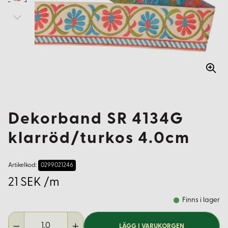
Dekorband SR 4134G
klarröd/turkos 4.0cm
Artikelkod:
0299021246
21 SEK /m
Finns i lager
LÄGG I VARUKORGEN