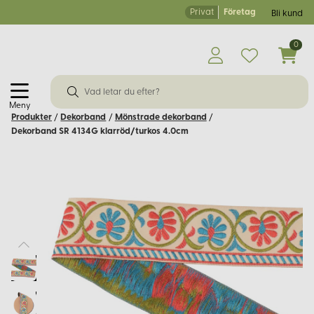
Privat
Företag
Bli kund
0
Meny
Produkter
/
Dekorband
/
Mönstrade dekorband
/
Dekorband SR 4134G klarröd/turkos 4.0cm