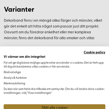
Varianter
Dekorband finns i en mängd olika färger och mönster, vilket
gör det enkelt att hitta något som passar just ditt projekt.
Oavsett om du föredrar enkelhet eller mer komplexa
mönster, finns det dekorband för alla smaker och stilar.
Köpinformation
Cookie policy
Vi värnar om din integritet
Minsta köp av dekorband är 50 cm, vilket gör det enkelt och
För att ge dig bästa möjliga upplevelse använder vi cookies. Det är helt upp
till dig att bestämma vilka cookies vi får använda.
kostnadseffektivt att experimentera med olika stilar och
Nödvändiga
kombinationer.
Analys & funktion
Marknadsföring
Du kan när som helst dra tillbaka ett samtycke. Om du vill ändra dina cookie-
inställningar, välj “Visa inställningar”
Varianter
Tillåt alla cookies