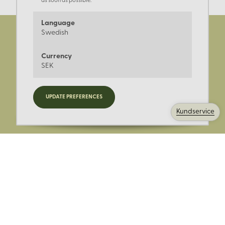
as soon as possible.
Language
Swedish
Currency
SEK
Registrera dig för nyheter,
UPDATE PREFERENCES
kampanjer och mer.
Kundservice
Ange din E-post: