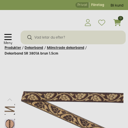
Privat
Företag
Bli kund
0
Meny
Produkter
/
Dekorband
/
Mönstrade dekorband
/
Dekorband SR 3801A brun 1.5cm