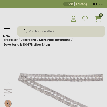
Privat
Företag
Bli kund
0
Meny
Produkter
/
Dekorband
/
Mönstrade dekorband
/
Dekorband R 10087B silver 1.4cm