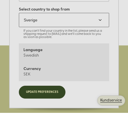
Select country to shop from
If you can't find your country in the list, please send us a
shipping request to [MAIL] and we'll come back to you
as soon as possible.
Language
Swedish
Currency
SEK
Registrera dig för nyheter,
UPDATE PREFERENCES
kampanjer och mer.
Kundservice
Ange din E-post: