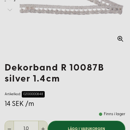
Dekorband R 10087B
silver 1.4cm
Artikelkod:
0200000848
14 SEK /m
Finns i lager
LÄGG I VARUKORGEN