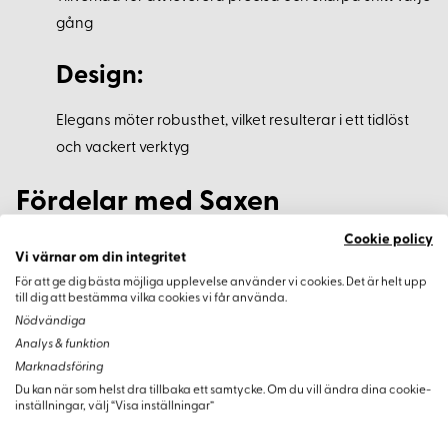
gång
Design:
Elegans möter robusthet, vilket resulterar i ett tidlöst
och vackert verktyg
Fördelar med Saxen
Cookie policy
Den tidlösa designen gör saxen lika vacker på sybordet som
Vi värnar om din integritet
i verkstaden. Handtaget i mässing säkerställer en solid
För att ge dig bästa möjliga upplevelse använder vi cookies. Det är helt upp
känsla med optimal balans och en lång livslängd, vilket gör
till dig att bestämma vilka cookies vi får använda.
saxen till en pålitlig följeslagare i ditt arbete.
Nödvändiga
Analys & funktion
Användningsområden
Marknadsföring
Du kan när som helst dra tillbaka ett samtycke. Om du vill ändra dina cookie-
inställningar, välj “Visa inställningar”
Användning: