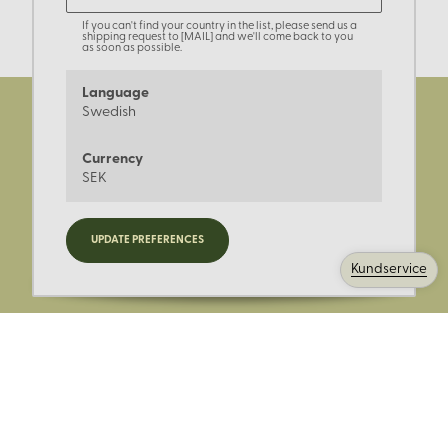
If you can't find your country in the list, please send us a
shipping request to [MAIL] and we'll come back to you
as soon as possible.
Language
Swedish
Currency
SEK
Registrera dig för nyheter,
UPDATE PREFERENCES
kampanjer och mer.
Kundservice
Ange din E-post: