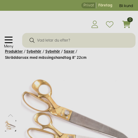
Privat
Företag
Bli kund
0
Meny
Produkter
/
Sybehör
/
Sybehör
/
Saxar
/
Skräddarsax med mässingshandtag 8" 22cm