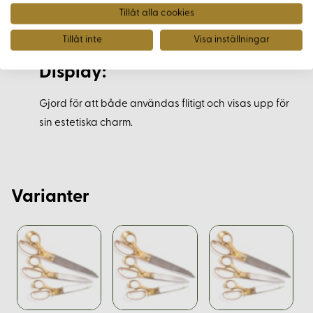
Tillåt alla cookies
Perfekt för exakt klippning av olika typer av material
inklusive tyg och läder.
Tillåt inte
Visa inställningar
Display:
Gjord för att både användas flitigt och visas upp för
sin estetiska charm.
Varianter