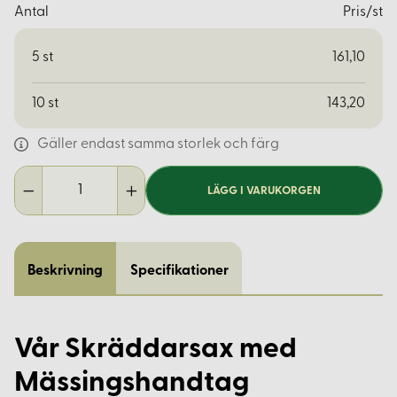
Antal
Pris/st
5
st
161,10
10
st
143,20
Gäller endast samma storlek och färg
LÄGG I VARUKORGEN
Beskrivning
Specifikationer
Vår Skräddarsax med
Mässingshandtag