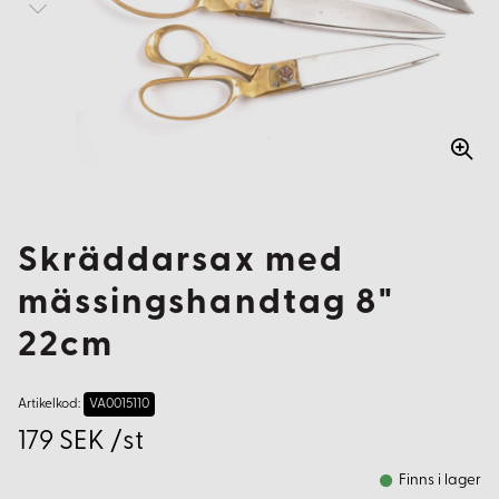
Skräddarsax med
mässingshandtag 8"
22cm
Artikelkod:
VA0015110
179 SEK /st
Finns i lager