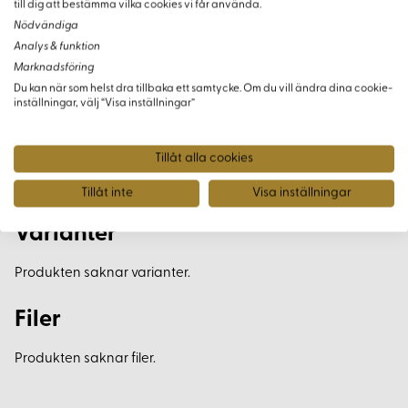
till dig att bestämma vilka cookies vi får använda.
ett mindre verktyg för att säkerställa rätt passform och
Nödvändiga
precision i varje projekt.
Analys & funktion
Marknadsföring
Ett Oumbärligt Verktyg
Du kan när som helst dra tillbaka ett samtycke. Om du vill ändra dina cookie-
inställningar, välj “Visa inställningar”
Detta är ett verktyg du vill ha i din verkstad för att förbättra
kvaliteten och finishen på dina kreativa projekt.
Tillåt alla cookies
Tillåt inte
Visa inställningar
Varianter
Produkten saknar varianter.
Filer
Produkten saknar filer.