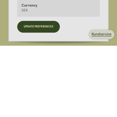
Currency
SEK
Registrera dig för nyheter,
UPDATE PREFERENCES
kampanjer och mer.
Kundservice
Ange din E-post:
Registrera mig på Korps.se nyhetsbrev för att få erbjudanden,
nyheter och information. Genom att registrera dig för att ta emot
e-postmeddelanden från Korps godkänner du vår