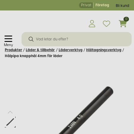
Privat
Företag
Bli kund
0
Meny
Produkter
/
Läder & tillbehör
/
Läderverktyg
/
Håltagningsverktyg
/
Hålpipa knapphål 4mm för läder