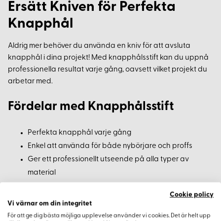
Ersätt Kniven för Perfekta
Knapphål
Aldrig mer behöver du använda en kniv för att avsluta
knapphål i dina projekt! Med knapphålsstift kan du uppnå
professionella resultat varje gång, oavsett vilket projekt du
arbetar med.
Fördelar med Knapphålsstift
Perfekta knapphål varje gång
Enkel att använda för både nybörjare och proffs
Ger ett professionellt utseende på alla typer av
material
Cookie policy
Arbeta med Olika Lädertjocklekar
Vi värnar om din integritet
För att ge dig bästa möjliga upplevelse använder vi cookies. Det är helt upp
Om du arbetar med olika lädertjocklekar, överväg att välja