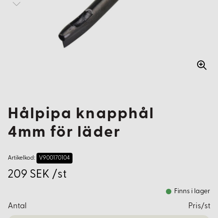
Hålpipa knapphål
4mm för läder
Artikelkod:
V900170104
209 SEK /st
Finns i lager
Antal
Pris/st