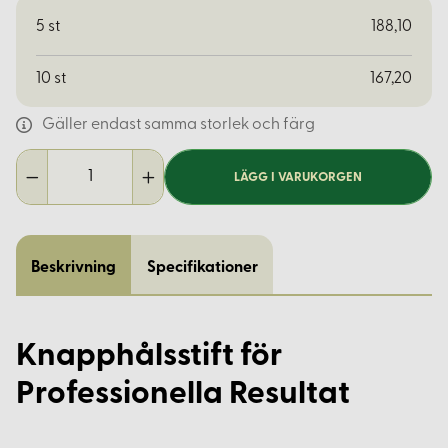
5
st
188,10
10
st
167,20
Gäller endast samma storlek och färg
LÄGG I VARUKORGEN
Beskrivning
Specifikationer
Knapphålsstift för
Professionella Resultat