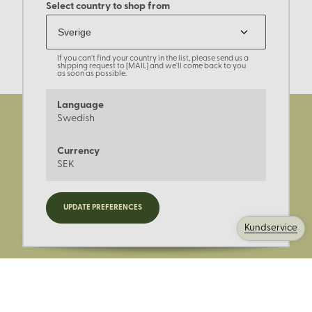
Select country to shop from
If you can't find your country in the list, please send us a
shipping request to [MAIL] and we'll come back to you
as soon as possible.
Language
Swedish
Currency
SEK
Registrera dig för nyheter,
UPDATE PREFERENCES
kampanjer och mer.
Kundservice
Ange din E-post: