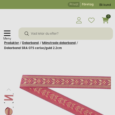
Privat
Företag
Bli kund
0
Meny
Produkter
/
Dekorband
/
Mönstrade dekorband
/
Dekorband SRA 075 cerise/guld 2.2cm