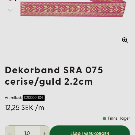
Dekorband SRA 075
cerise/guld 2.2cm
Artikelkod:
0200001104
12,25 SEK /m
Finns i lager
LÄGG I VARUKORGEN