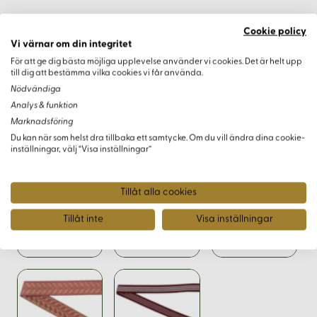
Cookie policy
Varianter
Vi värnar om din integritet
För att ge dig bästa möjliga upplevelse använder vi cookies. Det är helt upp
till dig att bestämma vilka cookies vi får använda.
Nödvändiga
Analys & funktion
Marknadsföring
Du kan när som helst dra tillbaka ett samtycke. Om du vill ändra dina cookie-
inställningar, välj “Visa inställningar”
Tillåt alla cookies
Tillåt inte
Visa inställningar