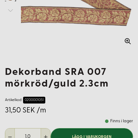
Dekorband SRA 007
mörkröd/guld 2.3cm
Artikelkod:
0200001051
31,50 SEK /m
Finns i lager
LÄGG I VARUKORGEN