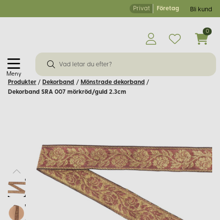
Privat
Företag
Bli kund
0
Meny
Produkter
/
Dekorband
/
Mönstrade dekorband
/
Dekorband SRA 007 mörkröd/guld 2.3cm