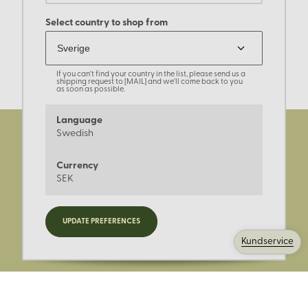
Select country to shop from
If you can't find your country in the list, please send us a
shipping request to [MAIL] and we'll come back to you
as soon as possible.
Language
Swedish
Currency
SEK
Registrera dig för nyheter,
UPDATE PREFERENCES
kampanjer och mer.
Kundservice
Ange din E-post: