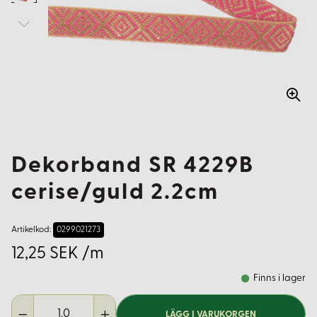
Dekorband SR 4229B
cerise/guld 2.2cm
Artikelkod:
0299021273
12,25 SEK /m
Finns i lager
LÄGG I VARUKORGEN