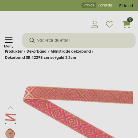
Privat
Företag
Bli kund
0
Meny
Produkter
/
Dekorband
/
Mönstrade dekorband
/
Dekorband SR 4229B cerise/guld 2.2cm