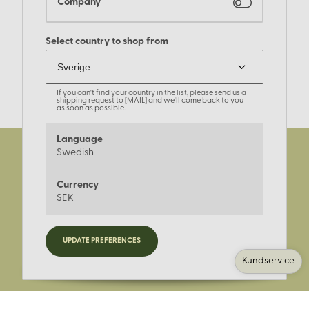
Company
Select country to shop from
If you can't find your country in the list, please send us a
shipping request to [MAIL] and we'll come back to you
as soon as possible.
Language
Swedish
Currency
SEK
Registrera dig för nyheter,
UPDATE PREFERENCES
kampanjer och mer.
Kundservice