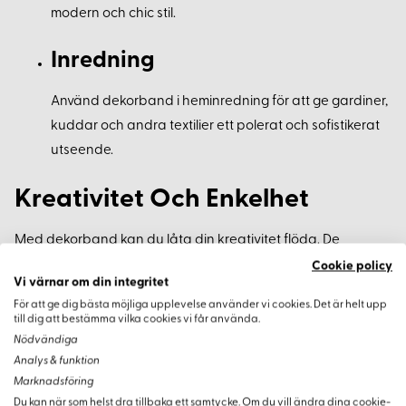
modern och chic stil.
Inredning
Använd dekorband i heminredning för att ge gardiner,
kuddar och andra textilier ett polerat och sofistikerat
utseende.
Kreativitet Och Enkelhet
Med dekorband kan du låta din kreativitet flöda. De
erbjuder enkel hantering och en mängd möjligheter för att
Cookie policy
Vi värnar om din integritet
testa olika stilkombinationer, vilket öppnar upp för personlig
anpassning av dina projekt.
För att ge dig bästa möjliga upplevelse använder vi cookies. Det är helt upp
till dig att bestämma vilka cookies vi får använda.
Nödvändiga
Köpinformation
Analys & funktion
Marknadsföring
Minsta köpmängd för dekorband är 50 cm, så du kan
Du kan när som helst dra tillbaka ett samtycke. Om du vill ändra dina cookie-