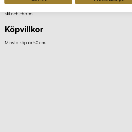
Dekorbanden erbjuder ett enkelt sätt att förhöja både vardagl
stil och charm!
Köpvillkor
Minsta köp är 50 cm.