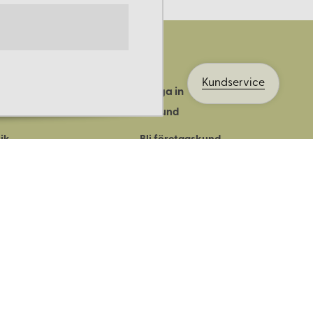
Kundservice
Logga in
ts historia
Bli kund
ik
Bli företagskund
ort
Köpvillkor
Integritetspolicy
Säkerhet & cookies