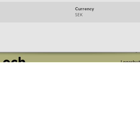
Currency
SEK
Om oss
Företage
 och
Lagerbut
Presentk