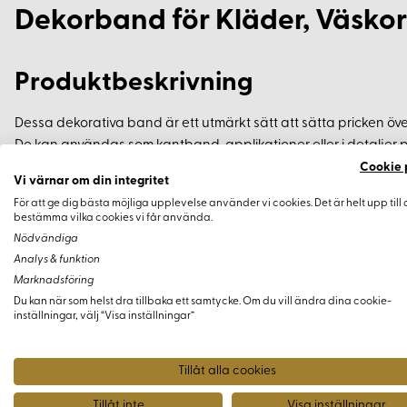
Dekorband för Kläder, Väskor
Produktbeskrivning
Dessa dekorativa band är ett utmärkt sätt att sätta pricken öve
De kan användas som kantband, applikationer eller i detaljer på
mängd olika färger och mönster, perfekt för att ge dina projekt
Cookie 
Vi värnar om din integritet
För att ge dig bästa möjliga upplevelse använder vi cookies. Det är helt upp till 
Användningsområden
bestämma vilka cookies vi får använda.
Nödvändiga
Analys & funktion
Kantband på kläder
Marknadsföring
Applikationer på accessoarer
Du kan när som helst dra tillbaka ett samtycke. Om du vill ändra dina cookie-
Dekoration av kuddar och gardiner
inställningar, välj “Visa inställningar”
Detaljer på väskor och kjolar
Tillåt alla cookies
Fördelar
Tillåt inte
Visa inställningar