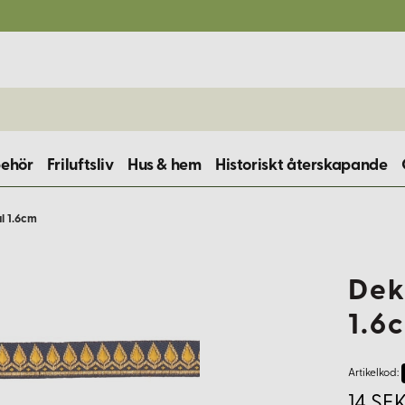
behör
Friluftsliv
Hus & hem
Historiskt återskapande
l 1.6cm
Dek
1.6
Artikelkod:
14 SE