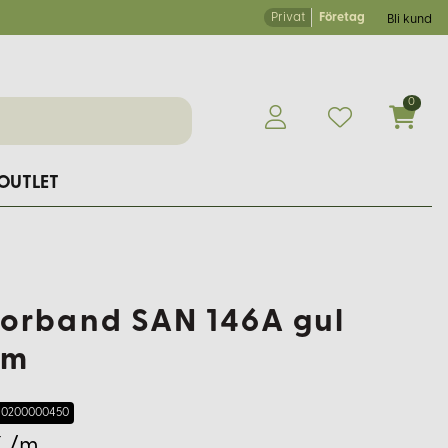
Privat
Företag
Bli kund
0
OUTLET
orband SAN 146A gul
cm
0200000450
K /m