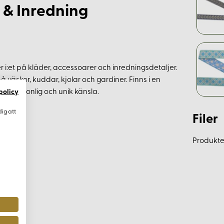
 & Inredning
r i:et på kläder, accessoarer och inredningsdetaljer.
 väskor, kuddar, kjolar och gardiner. Finns i en
 en personlig och unik känsla.
policy
dig att
Filer
Produkten