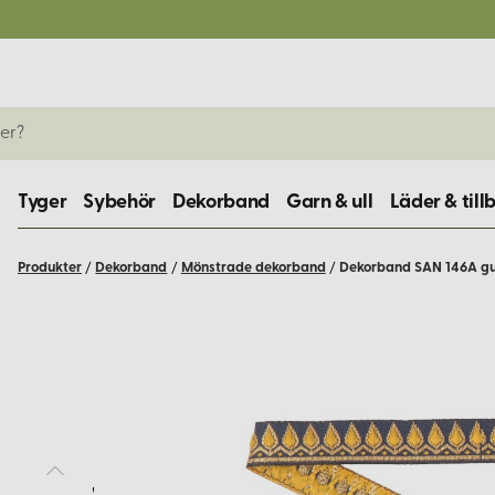
Tyger
Sybehör
Dekorband
Garn & ull
Läder & till
Produkter
/
Dekorband
/
Mönstrade dekorband
/
Dekorband SAN 146A gu