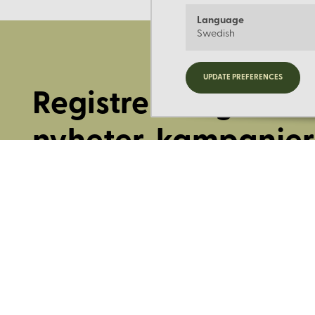
Language
Swedish
UPDATE PREFERENCES
Registrera dig för
nyheter, kampanjer
mer.
Ange din E-post: